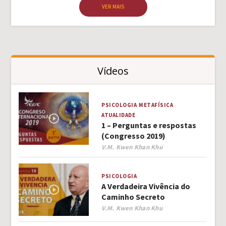
VER MAIS
Vídeos
PSICOLOGIA
METAFÍSICA
ATUALIDADE
1 – Perguntas e respostas
(Congresso 2019)
Author
V.M. Kwen Khan Khu
PSICOLOGIA
A Verdadeira Vivência do
Caminho Secreto
Author
V.M. Kwen Khan Khu