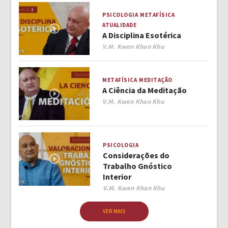
PSICOLOGIA
METAFÍSICA
ATUALIDADE
A Disciplina Esotérica
Author
V.M. Kwen Khan Khu
METAFÍSICA
MEDITAÇÃO
A Ciência da Meditação
Author
V.M. Kwen Khan Khu
PSICOLOGIA
Considerações do
Trabalho Gnóstico
Interior
Author
V.M. Kwen Khan Khu
VER MAIS