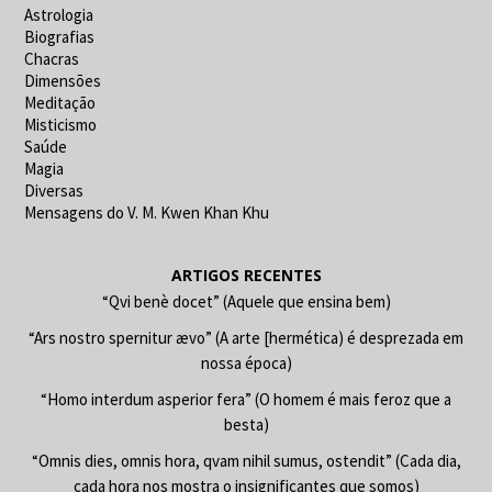
Astrologia
Biografias
Chacras
Dimensões
Meditação
Misticismo
Saúde
Magia
Diversas
Mensagens do V. M. Kwen Khan Khu
ARTIGOS RECENTES
“Qvi benè docet” (Aquele que ensina bem)
“Ars nostro spernitur ævo” (A arte [hermética) é desprezada em
nossa época)
“Homo interdum asperior fera” (O homem é mais feroz que a
besta)
“Omnis dies, omnis hora, qvam nihil sumus, ostendit” (Cada dia,
cada hora nos mostra o insignificantes que somos)