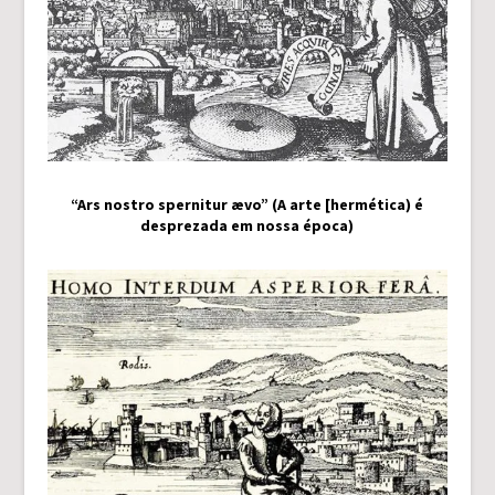
“Ars nostro spernitur ævo” (A arte [hermética) é
desprezada em nossa época)