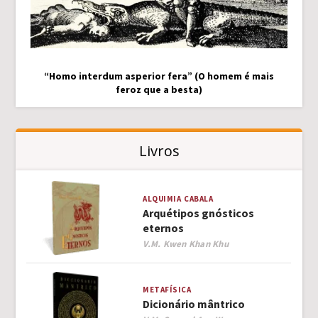
“Homo interdum asperior fera” (O homem é mais
feroz que a besta)
Livros
ALQUIMIA
CABALA
Arquétipos gnósticos
eternos
Author
V.M. Kwen Khan Khu
METAFÍSICA
Dicionário mântrico