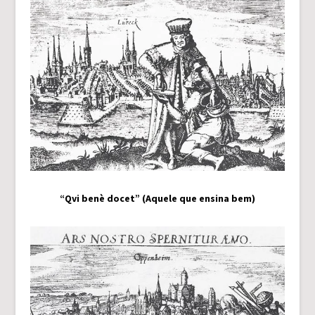
“Qvi benè docet” (Aquele que ensina bem)