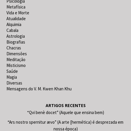
Psicologia
Metafísica
Vida e Morte
Atualidade
Alquimia
Cabala
Astrologia
Biografias
Chacras
Dimensões
Meditação
Misticismo
Saúde
Magia
Diversas
Mensagens do V. M. Kwen Khan Khu
ARTIGOS RECENTES
“Qvi benè docet” (Aquele que ensina bem)
“Ars nostro spernitur ævo” (A arte [hermética) é desprezada em
nossa época)