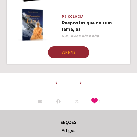
PSICOLOGIA
Respostas que deu um
lama, as
Author
V.M. Kwen Khan Khu
VER MAIS
1
SEÇÕES
Artigos