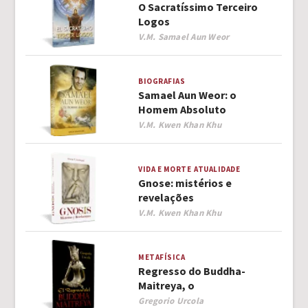
O Sacratíssimo Terceiro
Logos
Author
V.M. Samael Aun Weor
BIOGRAFIAS
Samael Aun Weor: o
Homem Absoluto
Author
V.M. Kwen Khan Khu
VIDA E MORTE
ATUALIDADE
Gnose: mistérios e
revelações
Author
V.M. Kwen Khan Khu
METAFÍSICA
Regresso do Buddha-
Maitreya, o
Author
Gregorio Urcola