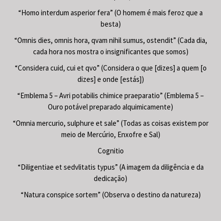
“Homo interdum asperior fera” (O homem é mais feroz que a
besta)
“Omnis dies, omnis hora, qvam nihil sumus, ostendit” (Cada dia,
cada hora nos mostra o insignificantes que somos)
“Considera cuid, cui et qvo” (Considera o que [dizes] a quem [o
dizes] e onde [estás])
“Emblema 5 – Avri potabilis chimice praeparatio” (Emblema 5 –
Ouro potável preparado alquimicamente)
“Omnia mercurio, sulphure et sale” (Todas as coisas existem por
meio de Mercúrio, Enxofre e Sal)
Cognitio
“Diligentiae et sedvlitatis typus” (A imagem da diligência e da
dedicação)
“Natura conspice sortem” (Observa o destino da natureza)