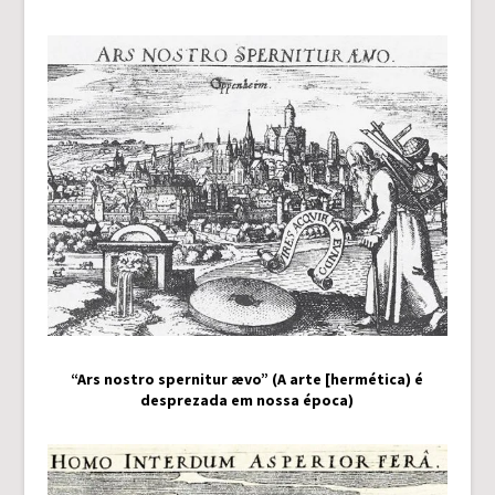
“Ars nostro spernitur ævo” (A arte [hermética) é
desprezada em nossa época)