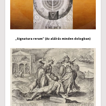
„Signatura rerum” (Az aláírás minden dologban)