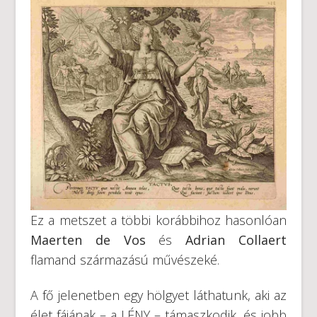
Ez a metszet a többi korábbihoz hasonlóan
Maerten de Vos
és
Adrian Collaert
flamand származású művészeké.
A fő jelenetben egy hölgyet láthatunk, aki az
élet fájának – a LÉNY – támaszkodik, és jobb