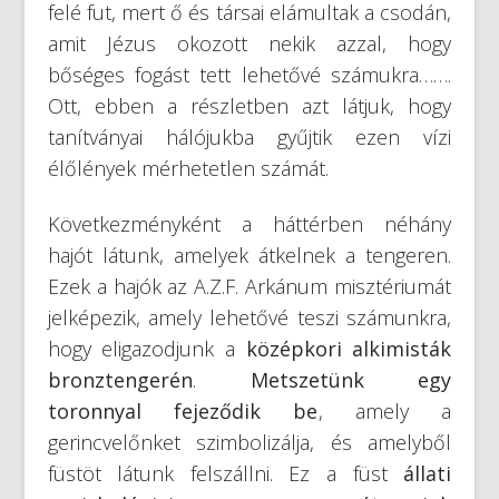
felé fut, mert ő és társai elámultak a csodán,
amit Jézus okozott nekik azzal, hogy
bőséges fogást tett lehetővé számukra…….
Ott, ebben a részletben azt látjuk, hogy
tanítványai hálójukba gyűjtik ezen vízi
élőlények mérhetetlen számát.
Következményként a háttérben néhány
hajót látunk, amelyek átkelnek a tengeren.
Ezek a hajók az A.Z.F. Arkánum misztériumát
jelképezik, amely lehetővé teszi számunkra,
hogy eligazodjunk a
középkori alkimisták
bronztengerén
.
Metszetünk egy
toronnyal fejeződik be
, amely a
gerincvelőnket szimbolizálja, és amelyből
füstöt látunk felszállni. Ez a füst
állati