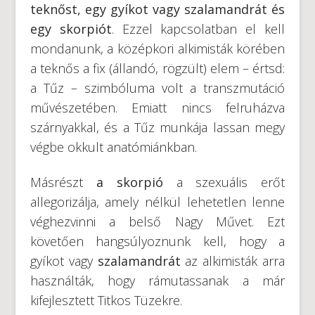
teknőst, egy gyíkot vagy szalamandrát és
egy skorpiót
. Ezzel kapcsolatban el kell
mondanunk, a középkori alkimisták körében
a teknős a fix (állandó, rögzült) elem – értsd:
a Tűz – szimbóluma volt a transzmutáció
művészetében. Emiatt nincs felruházva
szárnyakkal, és a Tűz munkája lassan megy
végbe okkult anatómiánkban.
Másrészt
a skorpió
a szexuális erőt
allegorizálja, amely nélkül lehetetlen lenne
véghezvinni a belső Nagy Művet. Ezt
követően hangsúlyoznunk kell, hogy a
gyíkot vagy
szalamandrát
az alkimisták arra
használták, hogy rámutassanak a már
kifejlesztett Titkos Tüzekre.