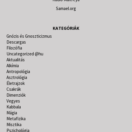
Samael.org
KATEGÓRIÁK
Gnózis és Gnoszticizmus
Descargas
Filozófia
Uncategorized @hu
Aktualitás
Alkímia
Antropológia
Asztrológia
Életrajzok
Csakrák
Dimenziók
Vegyes
Kabbala
Mágia
Metafizika
Misztika
Pszichológia