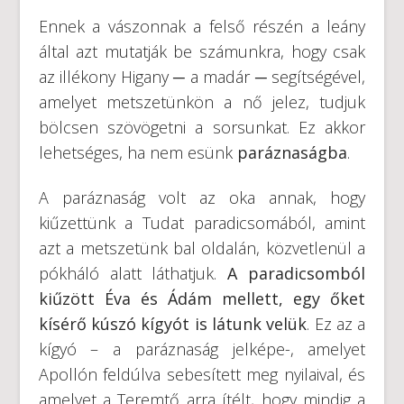
Ennek a vászonnak a felső részén a leány
által azt mutatják be számunkra, hogy csak
az illékony Higany ─ a madár ─ segítségével,
amelyet metszetünkön a nő jelez, tudjuk
bölcsen szövögetni a sorsunkat. Ez akkor
lehetséges, ha nem esünk
paráznaságba
.
A paráznaság volt az oka annak, hogy
kiűzettünk a Tudat paradicsomából, amint
azt a metszetünk bal oldalán, közvetlenül a
pókháló alatt láthatjuk.
A paradicsomból
kiűzött Éva és Ádám mellett, egy őket
kísérő kúszó kígyót is látunk velük
. Ez az a
kígyó – a paráznaság jelképe-, amelyet
Apollón feldúlva sebesített meg nyilaival, és
amelyet a Teremtő arra ítélt, hogy mindig a