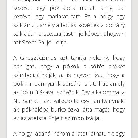
kezével egy pókhálóra mutat, amíg bal
kezével egy madarat tart. Ez a hölgy egy
sziklán ül, amely a botlás kövét és a botrány
szikláját – a szexualitást – jelképezi, ahogyan
azt Szent Pál jól leírja.
A Gnoszticizmus azt tanítja nekünk, hogy
bár igaz, hogy
a pókok
a
sötét
erőket
szimbolizálhatják, az is nagyon igaz, hogy
a
pók
mindannyiunk sorsára is utalhat, amely
az idő múlásával szövődik. Egy alkalommal a
Nt. Samael azt válaszolta egy tanítványnak,
aki pókhálóba burkolózva látta magát, hogy
ez
az ateista Énjeit szimbolizálja
…
A hölgy lábánál három állatot láthatunk:
egy