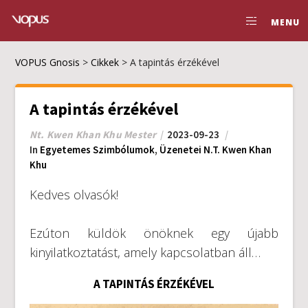
MENU
VOPUS Gnosis
>
Cikkek
>
A tapintás érzékével
A tapintás érzékével
Nt. Kwen Khan Khu Mester
2023-09-23
In
Egyetemes Szimbólumok
,
Üzenetei N.T. Kwen Khan
Khu
Kedves olvasók!
Ezúton küldök önöknek egy újabb
kinyilatkoztatást, amely kapcsolatban áll…
A TAPINTÁS ÉRZÉKÉVEL