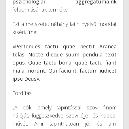
pszichológiai aggregátumaink
felbomlásának terméke.
Ezt a metszetet néhány latin nyelvű mondat
kíséri, íme:
«Pertenues tactu quae nectit Aranea
telas. Nocte dieque suum pendula texit
opus. Quae tactu bona, quae tactu fiant
mala, norunt. Qui faciunt: factum iudicet
ipse Deus»
.
Fordítás:
„A pók, amely tapintással szövi finom
hálóját, függeszkedve szövi éjjel és nappal
művét. Ami tapinthatóan jó, és ami