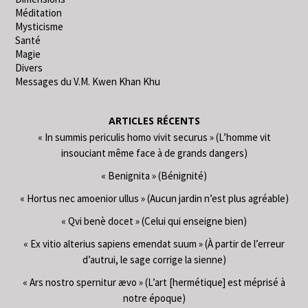
Méditation
Mysticisme
Santé
Magie
Divers
Messages du V.M. Kwen Khan Khu
ARTICLES RÉCENTS
« In summis periculis homo vivit securus » (L’homme vit
insouciant même face à de grands dangers)
« Benignita » (Bénignité)
« Hortus nec amoenior ullus » (Aucun jardin n’est plus agréable)
« Qvi benè docet » (Celui qui enseigne bien)
« Ex vitio alterius sapiens emendat suum » (À partir de l’erreur
d’autrui, le sage corrige la sienne)
« Ars nostro spernitur ævo » (L’art [hermétique] est méprisé à
notre époque)