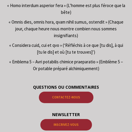
« Homo interdum asperior fera » (L’homme est plus féroce que la
bête)
« Omnis dies, omnis hora, qvam nihil sumus, ostendit » (Chaque
jour, chaque heure nous montre combien nous sommes
insignifiants)
« Considera cuid, cui et qvo » (‘Réfléchis à ce que [tu dis], à qui
[tu le dis] et où [tu te trouves]’)
« Emblema 5 – Avri potabilis chimice praeparatio » (Emblème 5 –
Or potable préparé alchimiquement)
QUESTIONS OU COMMENTAIRES
CONTACTEZ-NOUS
NEWSLETTER
INSCRIVEZ-VOUS