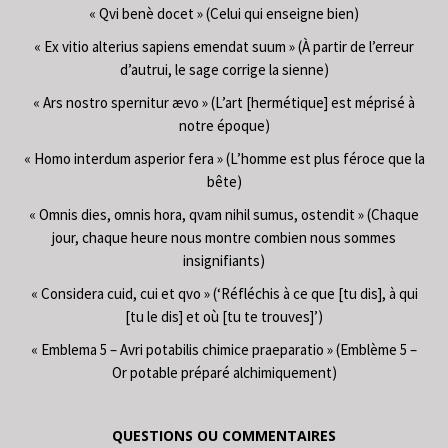
« Qvi benè docet » (Celui qui enseigne bien)
« Ex vitio alterius sapiens emendat suum » (À partir de l’erreur
d’autrui, le sage corrige la sienne)
« Ars nostro spernitur ævo » (L’art [hermétique] est méprisé à
notre époque)
« Homo interdum asperior fera » (L’homme est plus féroce que la
bête)
« Omnis dies, omnis hora, qvam nihil sumus, ostendit » (Chaque
jour, chaque heure nous montre combien nous sommes
insignifiants)
« Considera cuid, cui et qvo » (‘Réfléchis à ce que [tu dis], à qui
[tu le dis] et où [tu te trouves]’)
« Emblema 5 – Avri potabilis chimice praeparatio » (Emblème 5 –
Or potable préparé alchimiquement)
QUESTIONS OU COMMENTAIRES