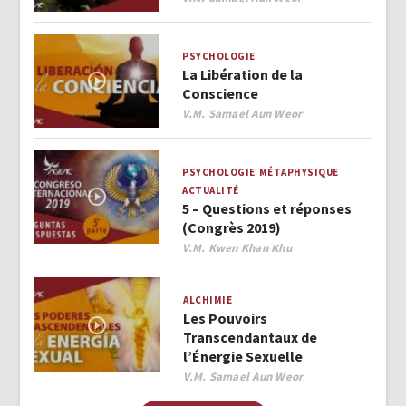
PSYCHOLOGIE
La Libération de la
Conscience
Author
V.M. Samael Aun Weor
PSYCHOLOGIE
MÉTAPHYSIQUE
ACTUALITÉ
5 – Questions et réponses
(Congrès 2019)
Author
V.M. Kwen Khan Khu
ALCHIMIE
Les Pouvoirs
Transcendantaux de
l’Énergie Sexuelle
Author
V.M. Samael Aun Weor