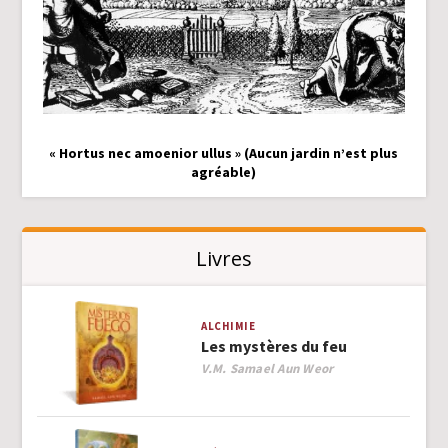
« Hortus nec amoenior ullus » (Aucun jardin n’est plus
agréable)
Livres
ALCHIMIE
Les mystères du feu
Author
V.M. Samael Aun Weor