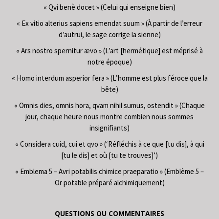
« Qvi benè docet » (Celui qui enseigne bien)
« Ex vitio alterius sapiens emendat suum » (À partir de l’erreur
d’autrui, le sage corrige la sienne)
« Ars nostro spernitur ævo » (L’art [hermétique] est méprisé à
notre époque)
« Homo interdum asperior fera » (L’homme est plus féroce que la
bête)
« Omnis dies, omnis hora, qvam nihil sumus, ostendit » (Chaque
jour, chaque heure nous montre combien nous sommes
insignifiants)
« Considera cuid, cui et qvo » (‘Réfléchis à ce que [tu dis], à qui
[tu le dis] et où [tu te trouves]’)
« Emblema 5 – Avri potabilis chimice praeparatio » (Emblème 5 –
Or potable préparé alchimiquement)
QUESTIONS OU COMMENTAIRES