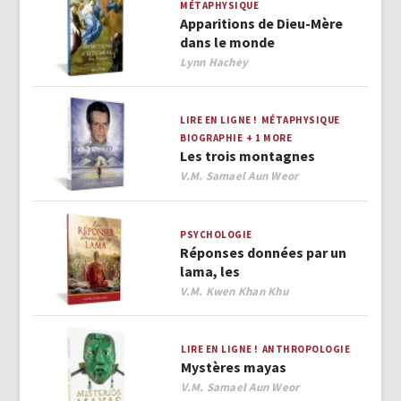
MÉTAPHYSIQUE
Apparitions de Dieu-Mère
dans le monde
Author
Lynn Hachey
LIRE EN LIGNE !
MÉTAPHYSIQUE
BIOGRAPHIE
+ 1 MORE
Les trois montagnes
Author
V.M. Samael Aun Weor
PSYCHOLOGIE
Réponses données par un
lama, les
Author
V.M. Kwen Khan Khu
LIRE EN LIGNE !
ANTHROPOLOGIE
Mystères mayas
Author
V.M. Samael Aun Weor