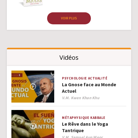
VOIR PLUS
Vidéos
PSYCHOLOGIE
ACTUALITÉ
La Gnose face au Monde
Actuel
Author
V.M. Kwen Khan Khu
MÉTAPHYSIQUE
KABBALE
Le Rêve dans le Yoga
Tantrique
Author
V.M. Samael Aun Weor