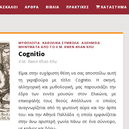
ΆΣΚΑΛΟΙ
ΆΡΘΡΑ
ΒΙΒΛΊΑ
ΠΡΑΚΤΙΚΈΣ
ΚΑΤΆΣΤΗΜΑ
ΜΥΘΟΛΟΓΊΑ
ΚΑΘΟΛΙΚΆ ΣΎΜΒΟΛΑ
ΑΛΧΗΜΕΊΑ
ΜΗΝΎΜΑΤΑ ΑΠΌ ΤΟ V.M. KWEN KHAN KHU
Cognitio
V.M. Kwen Khan Khu
Είμαι στην ευχάριστη θέση να σας αποστείλω αυτή
τη γκραβούρα με τίτλο: Cognitio. Η σκηνή,
αλληγορική και μυθολογική, μας παρουσιάζει την
έδρα των εννέα μουσών στον Ελικώνα, με
επικεφαλής τους θεούς Απόλλωνα -ο οποίος
αναγνωρίζεται από τη φωτεινή αύρα και την άρπα
του- και την Αθηνά Παλλάδα -η οποία εμφανίζεται
στην άνω αριστερή γωνία πάνω σε ένα σύννεφο,
με κράνος και δόρυ-.