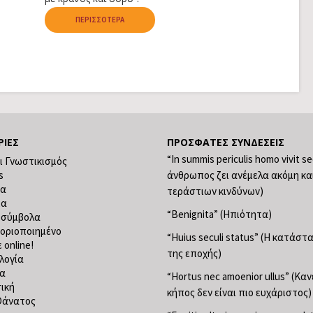
ΠΕΡΙΣΣΌΤΕΡΑ
ΡΊΕΣ
ΠΡΌΣΦΑΤΕΣ ΣΥΝΔΈΣΕΙΣ
“In summis periculis homo vivit s
ι Γνωστικισμός
s
άνθρωπος ζει ανέμελα ακόμη κα
ία
τεράστιων κινδύνων)
ία
“Benignita” (Ηπιότητα)
 σύμβολα
οριοποιημένο
“Huius seculi status” (Η κατάσ
 online!
της εποχής)
λογία
ία
“Hortus nec amoenior ullus” (Κα
ική
κήπος δεν είναι πιο ευχάριστος)
Θάνατος