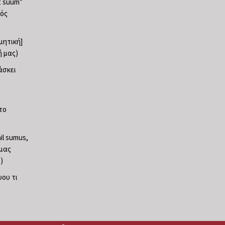
at suum”
φός
ρμητική]
ή μας)
άσκει
το
il sumus,
 μας
)
ψου τι