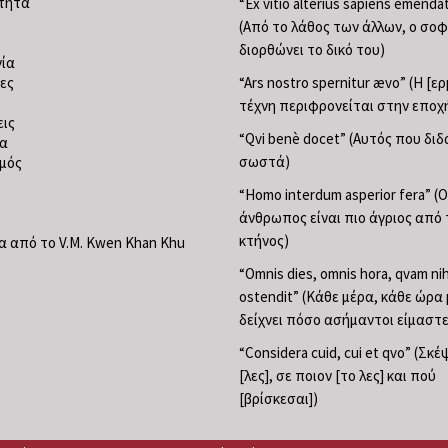
τητα
“Ex vitio alterius sapiens emend
(Από το λάθος των άλλων, ο σο
διορθώνει το δικό του)
ία
ες
“Ars nostro spernitur ævo” (Η [ε
τέχνη περιφρονείται στην εποχ
ις
“Qvi benè docet” (Αυτός που διδ
ία
σωστά)
μός
“Homo interdum asperior fera” (Ο
άνθρωπος είναι πιο άγριος από 
κτήνος)
 από το V.M. Kwen Khan Khu
“Omnis dies, omnis hora, qvam nih
ostendit” (Κάθε μέρα, κάθε ώρα
δείχνει πόσο ασήμαντοι είμαστε
“Considera cuid, cui et qvo” (Σκέ
[λες], σε ποιον [το λες] και πού
[βρίσκεσαι])