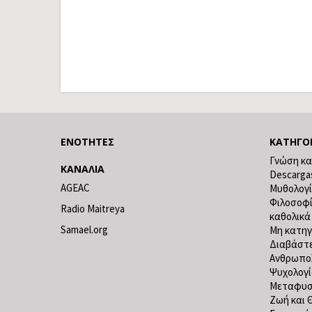
ΕΝΌΤΗΤΕΣ
ΚΑΤΗΓΟ
Γνώση κα
ΚΑΝΆΛΙΑ
Descarga
AGEAC
Μυθολογ
Φιλοσοφ
Radio Maitreya
καθολικά
Samael.org
Μη κατηγ
Διαβάστε
Ανθρωπο
Ψυχολογ
Μεταφυσ
Ζωή και 