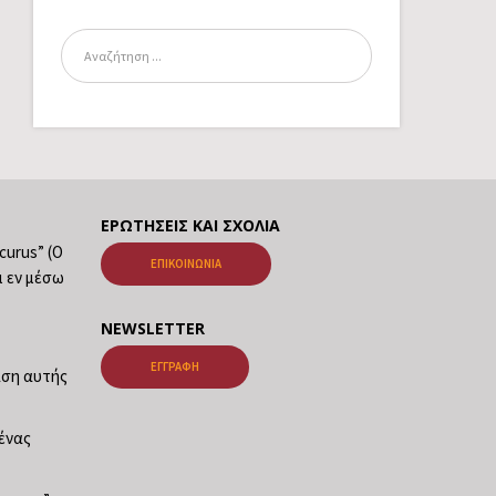
ΕΡΩΤΉΣΕΙΣ ΚΑΙ ΣΧΌΛΙΑ
ecurus” (Ο
ΕΠΙΚΟΙΝΩΝΊΑ
ι εν μέσω
NEWSLETTER
ΕΓΓΡΑΦΉ
ταση αυτής
νένας