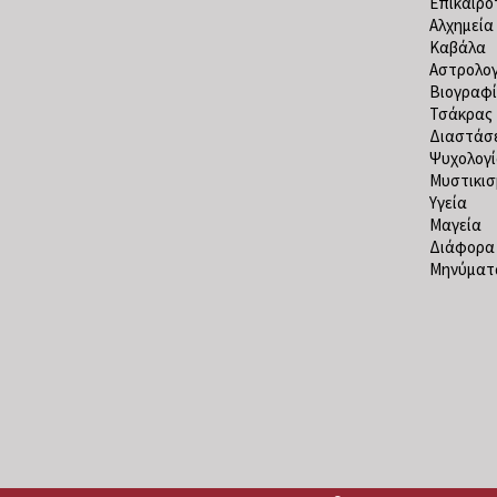
Επικαιρό
Αλχημεία
Καβάλα
Αστρολογ
Βιογραφί
Τσάκρας
Διαστάσε
Ψυχολογ
Μυστικισ
Υγεία
Μαγεία
Διάφορα
Μηνύματα