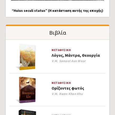
“Huius seculi status” (Η κατάσταση αυτής της εποχής)
Βιβλία
ΜΕΤΑΦΥΣΙΚΉ
Λόγος, Μάντρα, Θεουργία
Author
V.M. Samael Aun Weor
ΜΕΤΑΦΥΣΙΚΉ
Ορίζοντες φωτός
Author
V.M. Kwen Khan Khu