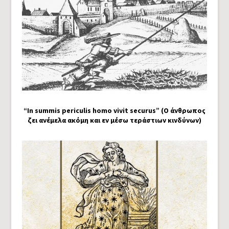
“In summis periculis homo vivit securus” (Ο άνθρωπος
ζει ανέμελα ακόμη και εν μέσω τεράστιων κινδύνων)