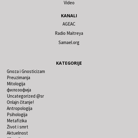
Video
KANALI
AGEAC
Radio Maitreya
Samael.org
KATEGORIJE
Gnoza i Gnosticizam
Preuzimanja
Mitologija
филозофија
Uncategorized @sr
Onlajn čitanje!
Antropologija
Psihologija
Metafizika
Život i smrt
Aktuelnost