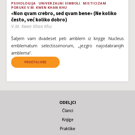
PSIHOLOGIJA
UNIVERZALNI SIMBOLI
MISTICIZAM
PORUKE V.M. KWEN KHAN KHU
«Non qvam crebro, sed qvam bene» (Ne koliko
često, već koliko dobro)
V.M. Kwen Khan Khu
Šaljem vam dvadeset peti amblem iz knjige Nucleus
emblematum selectissimorum, „jezgro najodabranijih
amblema“.
PROČITAJ VIŠE
ODELJCI
Članci
Knjige
Praktike