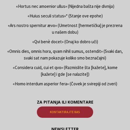
«Hortus nec amoenior ullus» (Nijedna bašta nije divnija)
«Huius seculi status»“ (Stanje ove epohe)
«Ars nostro spernitur ævo» (Umetnost [hermetička] je prezrena
u našem dobu)
«Qvi benè docet» (Onaj ko dobro uči)
«Omnis dies, omnis hora, qvam nihil sumus, ostendit» (Svaki dan,
svaki sat nam pokazuje koliko smo beznačajni)
«Considera cuid, cui et qvo» (Razmislite šta [kažete], kome
[kažete] i gde [se nalazite])
«Homo interdum asperior fera» (Čovek je svirepiji od zveri)
ZA PITANJA ILI KOMENTARE
KONTAKTIRAJTE NAS
NEWSLETTER