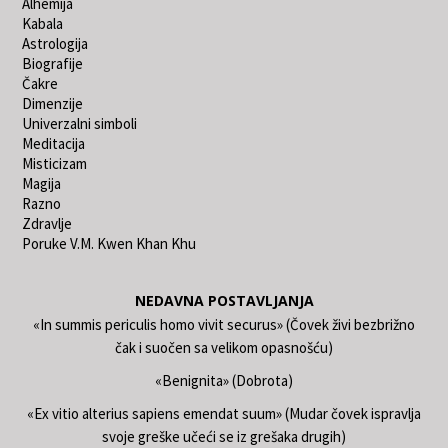
Alhemija
Kabala
Astrologija
Biografije
Čakre
Dimenzije
Univerzalni simboli
Meditacija
Misticizam
Magija
Razno
Zdravlje
Poruke V.M. Kwen Khan Khu
NEDAVNA POSTAVLJANJA
«In summis periculis homo vivit securus» (Čovek živi bezbrižno
čak i suočen sa velikom opasnošću)
«Benignita» (Dobrota)
«Ex vitio alterius sapiens emendat suum» (Mudar čovek ispravlja
svoje greške učeći se iz grešaka drugih)