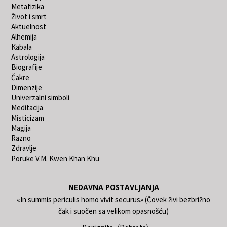
Metafizika
Život i smrt
Aktuelnost
Alhemija
Kabala
Astrologija
Biografije
Čakre
Dimenzije
Univerzalni simboli
Meditacija
Misticizam
Magija
Razno
Zdravlje
Poruke V.M. Kwen Khan Khu
NEDAVNA POSTAVLJANJA
«In summis periculis homo vivit securus» (Čovek živi bezbrižno
čak i suočen sa velikom opasnošću)