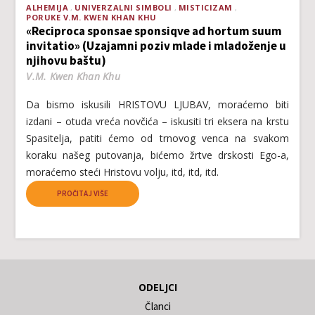
ALHEMIJA
UNIVERZALNI SIMBOLI
MISTICIZAM
PORUKE V.M. KWEN KHAN KHU
«Reciproca sponsae sponsiqve ad hortum suum
invitatio» (Uzajamni poziv mlade i mladoženje u
njihovu baštu)
V.M. Kwen Khan Khu
Da bismo iskusili HRISTOVU LJUBAV, moraćemo biti
izdani – otuda vreća novčića – iskusiti tri eksera na krstu
Spasitelja, patiti ćemo od trnovog venca na svakom
koraku našeg putovanja, bićemo žrtve drskosti Ego-a,
moraćemo steći Hristovu volju, itd, itd, itd.
PROČITAJ VIŠE
ODELJCI
Članci