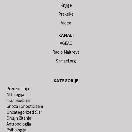
Knjige
Praktike
Video
KANALI
AGEAC
Radio Maitreya
Samael.org
KATEGORIJE
Preuzimanja
Mitologija
филозофија
Gnoza i Gnosticizam
Uncategorized @sr
Onlajn čitanje!
Antropologija
Psihologija