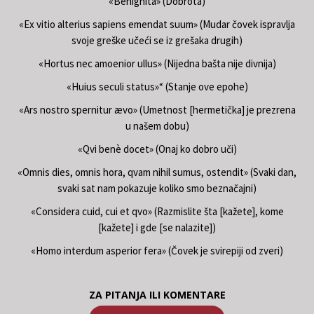
«Benignita» (Dobrota)
«Ex vitio alterius sapiens emendat suum» (Mudar čovek ispravlja
svoje greške učeći se iz grešaka drugih)
«Hortus nec amoenior ullus» (Nijedna bašta nije divnija)
«Huius seculi status»“ (Stanje ove epohe)
«Ars nostro spernitur ævo» (Umetnost [hermetička] je prezrena
u našem dobu)
«Qvi benè docet» (Onaj ko dobro uči)
«Omnis dies, omnis hora, qvam nihil sumus, ostendit» (Svaki dan,
svaki sat nam pokazuje koliko smo beznačajni)
«Considera cuid, cui et qvo» (Razmislite šta [kažete], kome
[kažete] i gde [se nalazite])
«Homo interdum asperior fera» (Čovek je svirepiji od zveri)
ZA PITANJA ILI KOMENTARE