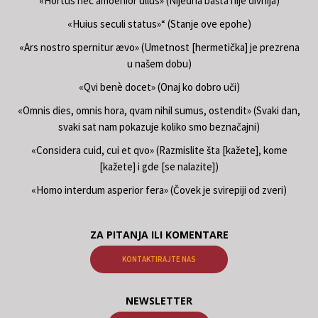
«Hortus nec amoenior ullus» (Nijedna bašta nije divnija)
«Huius seculi status»“ (Stanje ove epohe)
«Ars nostro spernitur ævo» (Umetnost [hermetička] je prezrena
u našem dobu)
«Qvi benè docet» (Onaj ko dobro uči)
«Omnis dies, omnis hora, qvam nihil sumus, ostendit» (Svaki dan,
svaki sat nam pokazuje koliko smo beznačajni)
«Considera cuid, cui et qvo» (Razmislite šta [kažete], kome
[kažete] i gde [se nalazite])
«Homo interdum asperior fera» (Čovek je svirepiji od zveri)
ZA PITANJA ILI KOMENTARE
KONTAKTIRAJTE NAS
NEWSLETTER