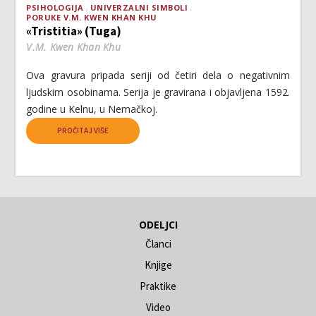
PSIHOLOGIJA
UNIVERZALNI SIMBOLI
PORUKE V.M. KWEN KHAN KHU
«Tristitia» (Tuga)
V.M. Kwen Khan Khu
Ova gravura pripada seriji od četiri dela o negativnim
ljudskim osobinama. Serija je gravirana i objavljena 1592.
godine u Kelnu, u Nemačkoj.
PROČITAJ VIŠE
ODELJCI
Članci
Knjige
Praktike
Video