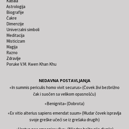
Kabala
Astrologija
Biografije
Čakre
Dimenzije
Univerzalni simboli
Meditacija
Misticizam
Magija
Razno
Zdravlje
Poruke V.M. Kwen Khan Khu
NEDAVNA POSTAVLJANJA
«In summis periculis homo vivit securus» (Čovek živi bezbrižno
čak i suočen sa velikom opasnošću)
«Benignita» (Dobrota)
«Ex vitio alterius sapiens emendat suum» (Mudar čovek ispravlja
svoje greške učeći se iz grešaka drugih)