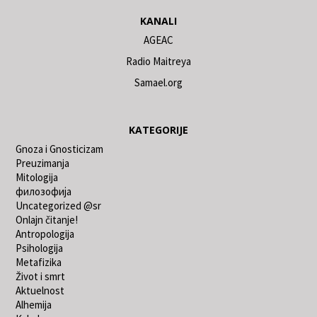
KANALI
AGEAC
Radio Maitreya
Samael.org
KATEGORIJE
Gnoza i Gnosticizam
Preuzimanja
Mitologija
филозофија
Uncategorized @sr
Onlajn čitanje!
Antropologija
Psihologija
Metafizika
Život i smrt
Aktuelnost
Alhemija