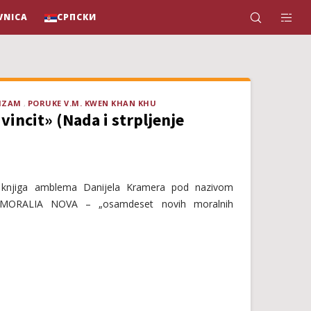
VNICA
СРПСКИ
IZAM
PORUKE V.M. KWEN KHAN KHU
vincit» (Nada i strpljenje
e knjiga amblema Danijela Kramera pod nazivom
ORALIA NOVA – „osamdeset novih moralnih