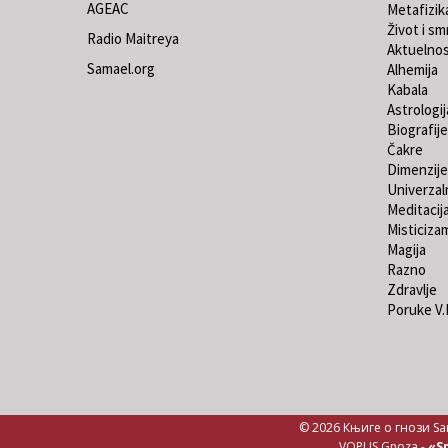
AGEAC
Metafizik
Život i sm
Radio Maitreya
Aktuelno
Samael.org
Alhemija
Kabala
Astrologij
Biografije
Čakre
Dimenzije
Univerzaln
Meditacij
Misticiza
Magija
Razno
Zdravlje
Poruke V
© 2026 Књиге о гнози Sa
VOPUS Gnoza -
«Sp