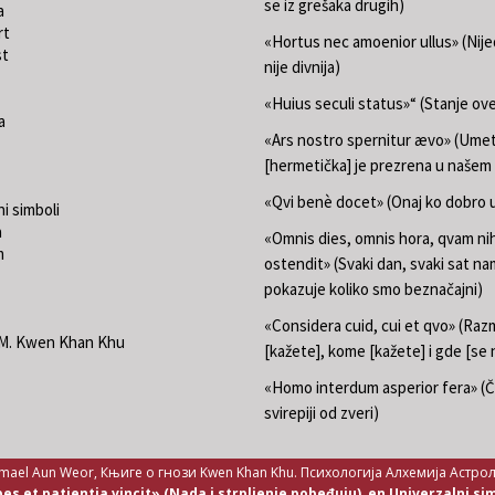
se iz grešaka drugih)
a
rt
«Hortus nec amoenior ullus» (Nij
st
nije divnija)
«Huius seculi status»“ (Stanje ov
a
«Ars nostro spernitur ævo» (Ume
[hermetička] je prezrena u našem
«Qvi benè docet» (Onaj ko dobro u
i simboli
a
«Omnis dies, omnis hora, qvam nih
m
ostendit» (Svaki dan, svaki sat na
pokazuje koliko smo beznačajni)
«Considera cuid, cui et qvo» (Razm
.M. Kwen Khan Khu
[kažete], kome [kažete] i gde [se 
«Homo interdum asperior fera» (Č
svirepiji od zveri)
mael Aun Weor, Књиге о гнози Kwen Khan Khu. Психологија Алхемија Астро
es et patientia vincit» (Nada i strpljenje pobeđuju), en Univerzalni si