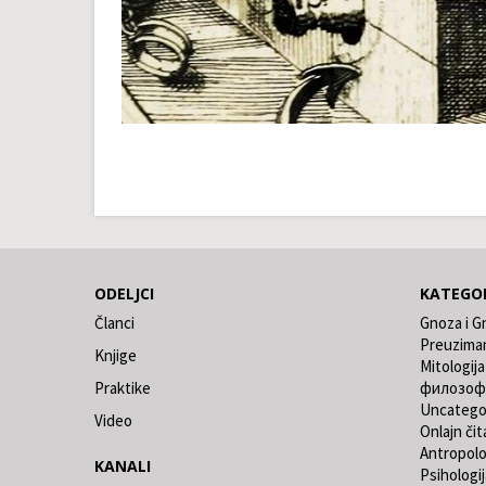
ODELJCI
KATEGOR
Članci
Gnoza i G
Preuzima
Knjige
Mitologija
Praktike
филозоф
Uncatego
Video
Onlajn čit
Antropolo
KANALI
Psihologij