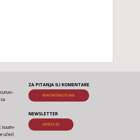
ZA PITANJA ILI KOMENTARE
ecurus»
KONTAKTIRAJTE NAS
 sa
NEWSLETTER
UPIŠITE SE
at suum»
e učeći