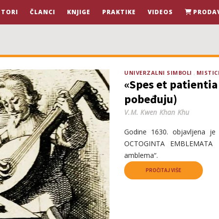
STORI
ČLANCI
KNJIGE
PRAKTIKE
VIDEOS
PRODA
UNIVERZALNI SIMBOLI
MISTIC
«Spes et patientia 
pobeđuju)
V.M. Kwen Khan Khu
Godine 1630. objavljena j
OCTOGINTA EMBLEMATA M
amblema“.
PROČITAJ VIŠE