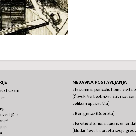
IJE
NEDAVNA POSTAVLJANJA
«In summis periculis homo vivit s
nosticizam
nja
(Čovek živi bezbrižno čak i suočen
velikom opasnošću)
ија
«Benignita» (Dobrota)
rized @sr
anje!
«Ex vitio alterius sapiens emend
gija
(Mudar čovek ispravlja svoje grešk
a