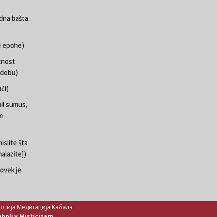
edna bašta
e epohe)
tnost
 dobu)
či)
il sumus,
m
islite šta
nalazite])
ovek je
логија Медитација Кабала
mboli y Misticizam