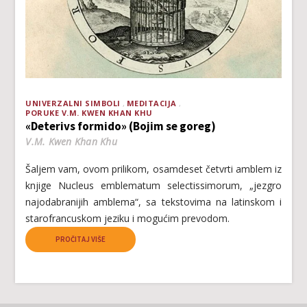
UNIVERZALNI SIMBOLI
MEDITACIJA
PORUKE V.M. KWEN KHAN KHU
«Deterivs formido» (Bojim se goreg)
V.M. Kwen Khan Khu
Šaljem vam, ovom prilikom, osamdeset četvrti amblem iz
knjige Nucleus emblematum selectissimorum, „jezgro
najodabranijih amblema“, sa tekstovima na latinskom i
starofrancuskom jeziku i mogućim prevodom.
PROČITAJ VIŠE