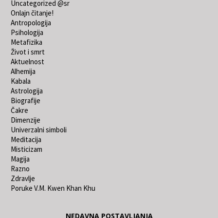
Uncategorized @sr
Onlajn čitanje!
Antropologija
Psihologija
Metafizika
Život i smrt
Aktuelnost
Alhemija
Kabala
Astrologija
Biografije
Čakre
Dimenzije
Univerzalni simboli
Meditacija
Misticizam
Magija
Razno
Zdravlje
Poruke V.M. Kwen Khan Khu
NEDAVNA POSTAVLJANJA