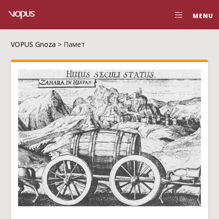
MENU
VOPUS Gnoza
>
Памет