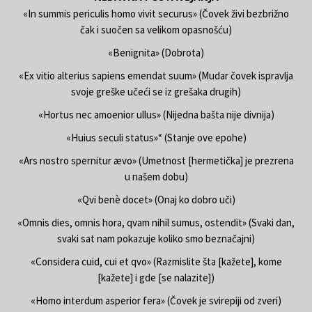
«In summis periculis homo vivit securus» (Čovek živi bezbrižno
čak i suočen sa velikom opasnošću)
«Benignita» (Dobrota)
«Ex vitio alterius sapiens emendat suum» (Mudar čovek ispravlja
svoje greške učeći se iz grešaka drugih)
«Hortus nec amoenior ullus» (Nijedna bašta nije divnija)
«Huius seculi status»“ (Stanje ove epohe)
«Ars nostro spernitur ævo» (Umetnost [hermetička] je prezrena
u našem dobu)
«Qvi benè docet» (Onaj ko dobro uči)
«Omnis dies, omnis hora, qvam nihil sumus, ostendit» (Svaki dan,
svaki sat nam pokazuje koliko smo beznačajni)
«Considera cuid, cui et qvo» (Razmislite šta [kažete], kome
[kažete] i gde [se nalazite])
«Homo interdum asperior fera» (Čovek je svirepiji od zveri)