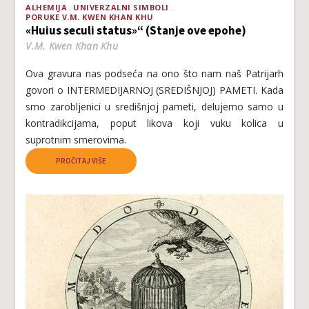
ALHEMIJA
UNIVERZALNI SIMBOLI
PORUKE V.M. KWEN KHAN KHU
«Huius seculi status»“ (Stanje ove epohe)
V.M. Kwen Khan Khu
Ova gravura nas podseća na ono što nam naš Patrijarh
govori o INTERMEDIJARNOJ (SREDIŠNJOJ) PAMETI. Kada
smo zarobljenici u središnjoj pameti, delujemo samo u
kontradikcijama, poput likova koji vuku kolica u
suprotnim smerovima.
PROČITAJ VIŠE