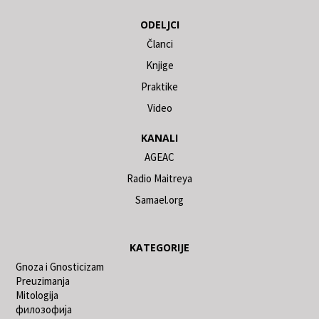
ODELJCI
Članci
Knjige
Praktike
Video
KANALI
AGEAC
Radio Maitreya
Samael.org
KATEGORIJE
Gnoza i Gnosticizam
Preuzimanja
Mitologija
филозофија