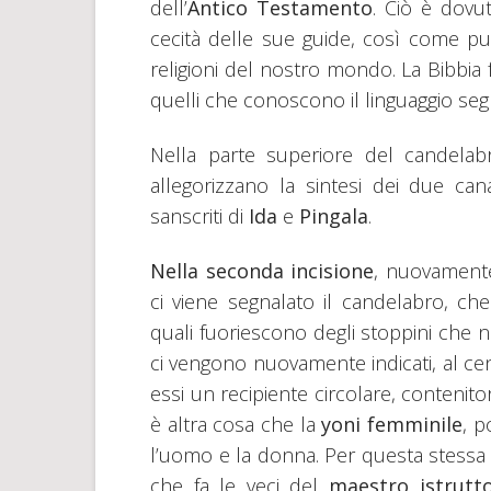
dell’
Antico Testamento
. Ciò è dovut
cecità delle sue guide, così come pur
religioni del nostro mondo. La Bibbia 
quelli che conoscono il linguaggio seg
Nella parte superiore del candelab
allegorizzano la sintesi dei due cana
sanscriti di
Ida
e
Pingala
.
Nella seconda incisione
, nuovament
ci viene segnalato il candelabro, ch
quali fuoriescono degli stoppini che 
ci vengono nuovamente indicati, al cent
essi un recipiente circolare, contenit
è altra cosa che la
yoni femminile
, p
l’uomo e la donna. Per questa stessa 
che fa le veci del
maestro istrutt