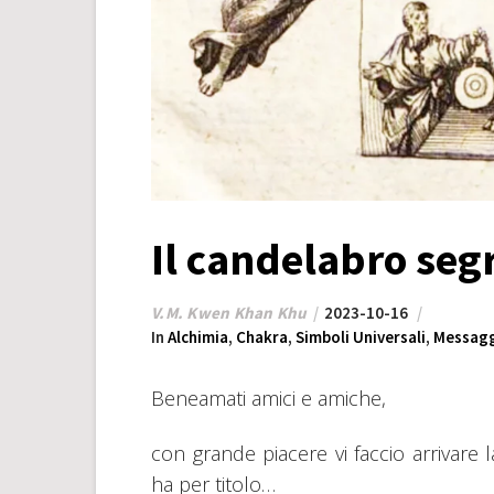
Il candelabro seg
V.M. Kwen Khan Khu
2023-10-16
In
Alchimia
,
Chakra
,
Simboli Universali
,
Messagg
Beneamati amici e amiche,
con grande piacere vi faccio arrivare l
ha per titolo…