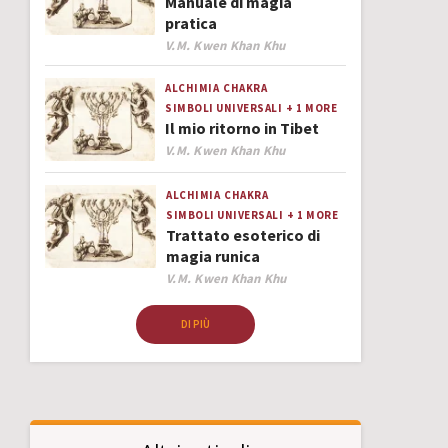
Manuale di magia
pratica
Author
V.M. Kwen Khan Khu
ALCHIMIA
CHAKRA
SIMBOLI UNIVERSALI
+ 1 MORE
Il mio ritorno in Tibet
Author
V.M. Kwen Khan Khu
ALCHIMIA
CHAKRA
SIMBOLI UNIVERSALI
+ 1 MORE
Trattato esoterico di
magia runica
Author
V.M. Kwen Khan Khu
DI PIÙ