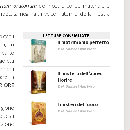
orium oratorium
del nostro corpo materiale o
petuta negli altri veicoli atomici della nostra
iccoli
LETTURE CONSIGLIATE
Il matrimonio perfetto
li, in
V.M. Samael Aun Weor
 parte
oletti
menti
Il mistero dell’aureo
tare a
fiorire
RIORE
V.M. Samael Aun Weor
I misteri del fuoco
gione
V.M. Samael Aun Weor
questi
izione