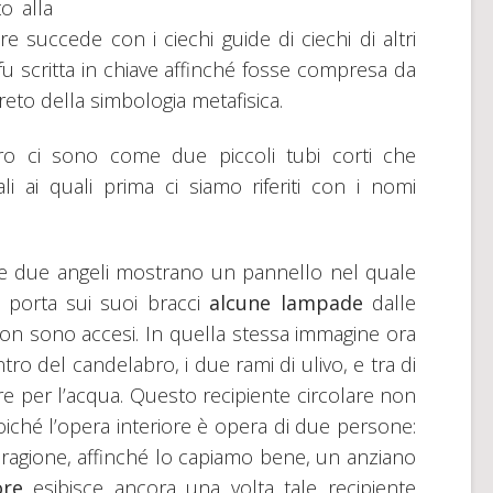
o alla
e succede con i ciechi guide di ciechi di altri
fu scritta in chiave affinché fosse compresa da
reto della simbologia metafisica.
ro ci sono come due piccoli tubi corti che
li ai quali prima ci siamo riferiti con i nomi
e due angeli mostrano un pannello nel quale
e porta sui suoi bracci
alcune lampade
dalle
non sono accesi. In quella stessa immagine ora
ro del candelabro, i due rami di ulivo, e tra di
ore per l’acqua. Questo recipiente circolare non
oiché l’opera interiore è opera di due persone:
ragione, affinché lo capiamo bene, un anziano
ore
esibisce ancora una volta tale recipiente