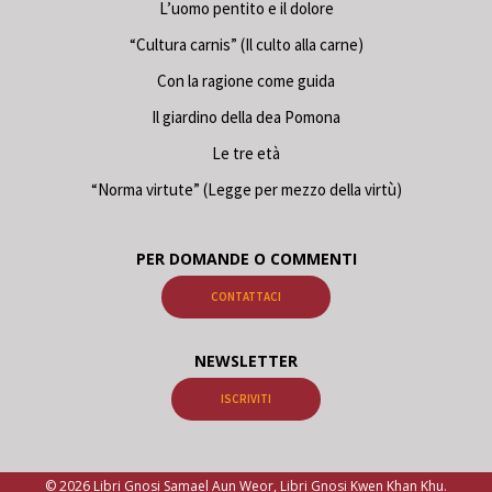
L’uomo pentito e il dolore
“Cultura carnis” (Il culto alla carne)
Con la ragione come guida
Il giardino della dea Pomona
Le tre età
“Norma virtute” (Legge per mezzo della virtù)
PER DOMANDE O COMMENTI
CONTATTACI
NEWSLETTER
ISCRIVITI
© 2026 Libri Gnosi Samael Aun Weor, Libri Gnosi Kwen Khan Khu.