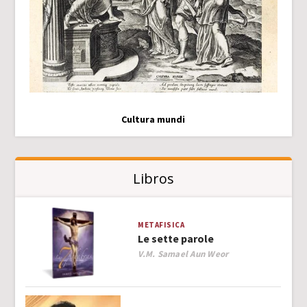
Cultura mundi
Libros
METAFISICA
Le sette parole
Author
V.M. Samael Aun Weor