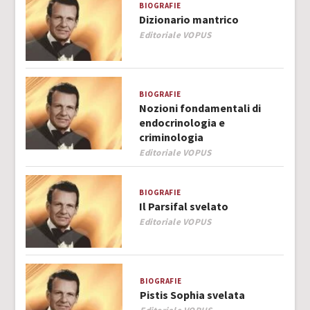
BIOGRAFIE
Dizionario mantrico
Author
Editoriale VOPUS
BIOGRAFIE
Nozioni fondamentali di
endocrinologia e
criminologia
Author
Editoriale VOPUS
BIOGRAFIE
Il Parsifal svelato
Author
Editoriale VOPUS
BIOGRAFIE
Pistis Sophia svelata
Author