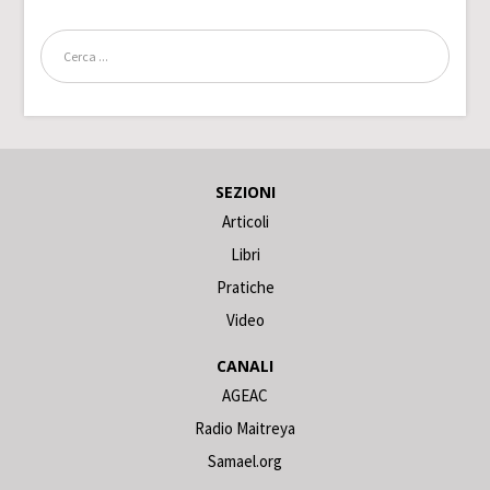
SEZIONI
Articoli
Libri
Pratiche
Video
CANALI
AGEAC
Radio Maitreya
Samael.org