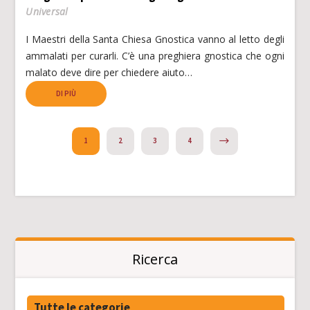
Universal
I Maestri della Santa Chiesa Gnostica vanno al letto degli
ammalati per curarli. C’è una preghiera gnostica che ogni
malato deve dire per chiedere aiuto…
DI PIÙ
NEXT
1
2
3
4
Ricerca
Tutte le categorie