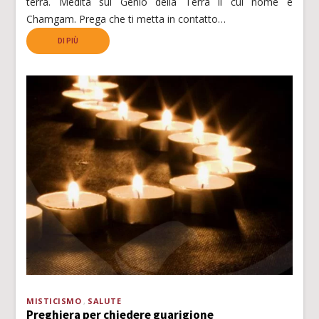
terra. Medita sul Genio della Terra il cui nome è
Chamgam. Prega che ti metta in contatto…
DI PIÙ
MISTICISMO
SALUTE
Preghiera per chiedere guarigione