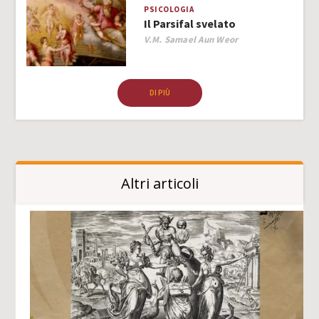
PSICOLOGIA
Il Parsifal svelato
Author
V.M. Samael Aun Weor
DI PIÙ
Altri articoli