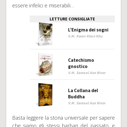
essere infelici e miserabili…
LETTURE CONSIGLIATE
L’Enigma dei sogni
V.M. Kwen Khan Khu
Catechismo
gnostico
V.M. Samael Aun Weor
La Collana del
Buddha
V.M. Samael Aun Weor
Basta leggere la storia universale per sapere
che siamo gli stessi barbari del passato, e