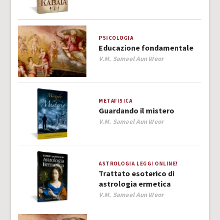
PSICOLOGIA
Educazione fondamentale
Author
V.M. Samael Aun Weor
METAFISICA
Guardando il mistero
Author
V.M. Samael Aun Weor
ASTROLOGIA
LEGGI ONLINE!
Trattato esoterico di
astrologia ermetica
Author
V.M. Samael Aun Weor