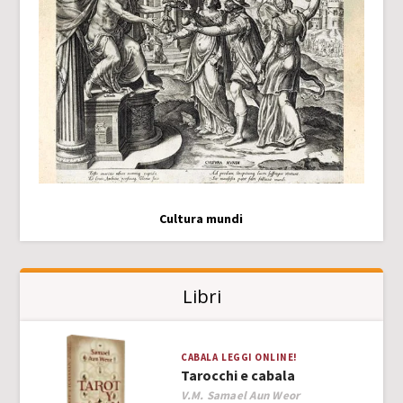
Cultura mundi
Libri
CABALA
LEGGI ONLINE!
Tarocchi e cabala
Author
V.M. Samael Aun Weor