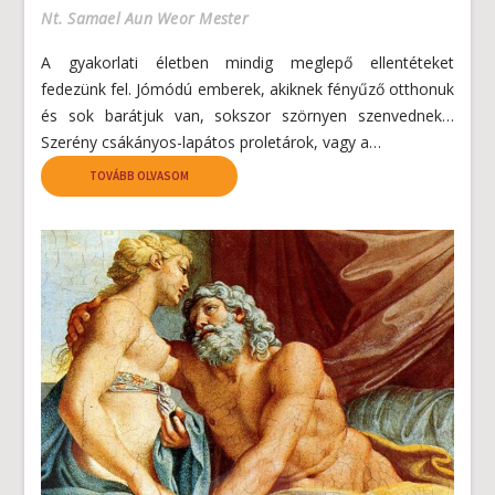
Nt. Samael Aun Weor Mester
A gyakorlati életben mindig meglepő ellentéteket
fedezünk fel. Jómódú emberek, akiknek fényűző otthonuk
és sok barátjuk van, sokszor szörnyen szenvednek…
Szerény csákányos-lapátos proletárok, vagy a…
TOVÁBB OLVASOM