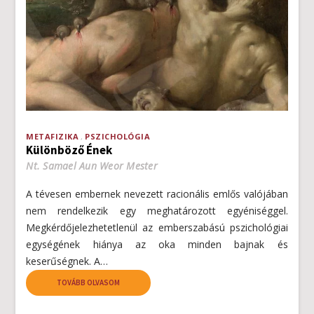
METAFIZIKA
PSZICHOLÓGIA
Különböző Ének
Nt. Samael Aun Weor Mester
A tévesen embernek nevezett racionális emlős valójában
nem rendelkezik egy meghatározott egyéniséggel.
Megkérdőjelezhetetlenül az emberszabású pszichológiai
egységének hiánya az oka minden bajnak és
keserűségnek. A…
TOVÁBB OLVASOM