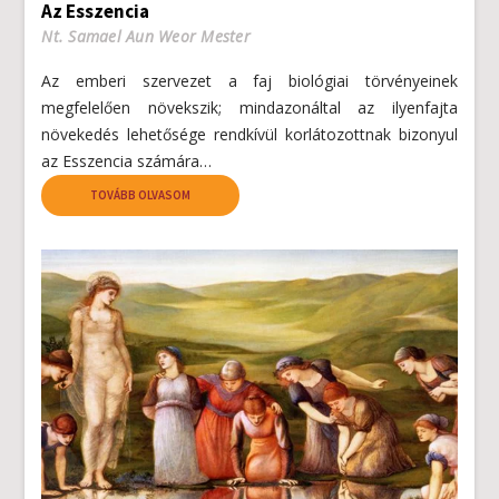
Az Esszencia
Nt. Samael Aun Weor Mester
Az emberi szervezet a faj biológiai törvényeinek
megfelelően növekszik; mindazonáltal az ilyenfajta
növekedés lehetősége rendkívül korlátozottnak bizonyul
az Esszencia számára…
TOVÁBB OLVASOM