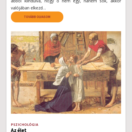
abból kiindulva, hogy ő nem egy, hanem sok, akkor
valójában elkezd…
TOVÁBB OLVASOM
PSZICHOLÓGIA
Az élet