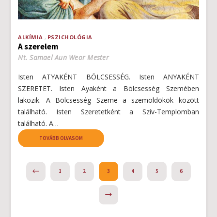
ALKÍMIA
PSZICHOLÓGIA
A szerelem
Nt. Samael Aun Weor Mester
Isten ATYAKÉNT BÖLCSESSÉG. Isten ANYAKÉNT
SZERETET. Isten Ayaként a Bölcsesség Szemében
lakozik. A Bölcsesség Szeme a szemöldökök között
található. Isten Szeretetként a Szív-Templomban
található. A…
TOVÁBB OLVASOM
PREVIOUS
1
2
3
4
5
6
NEXT