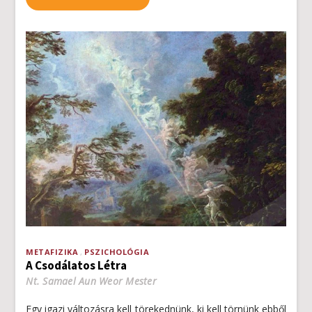
METAFIZIKA
PSZICHOLÓGIA
A Csodálatos Létra
Nt. Samael Aun Weor Mester
Egy igazi változásra kell törekednünk, ki kell törnünk ebből