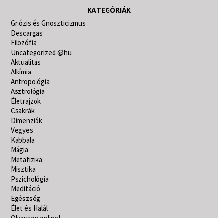
KATEGÓRIÁK
Gnózis és Gnoszticizmus
Descargas
Filozófia
Uncategorized @hu
Aktualitás
Alkímia
Antropológia
Asztrológia
Életrajzok
Csakrák
Dimenziók
Vegyes
Kabbala
Mágia
Metafizika
Misztika
Pszichológia
Meditáció
Egészség
Élet és Halál
Olvasson online!