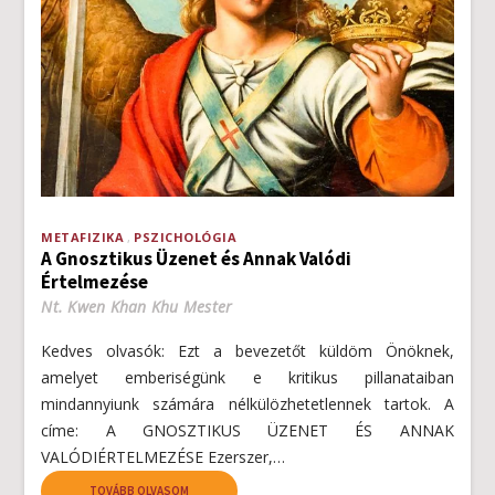
METAFIZIKA
PSZICHOLÓGIA
A Gnosztikus Üzenet és Annak Valódi
Értelmezése
Nt. Kwen Khan Khu Mester
Kedves olvasók: Ezt a bevezetőt küldöm Önöknek,
amelyet emberiségünk e kritikus pillanataiban
mindannyiunk számára nélkülözhetetlennek tartok. A
címe: A GNOSZTIKUS ÜZENET ÉS ANNAK
VALÓDIÉRTELMEZÉSE Ezerszer,…
TOVÁBB OLVASOM