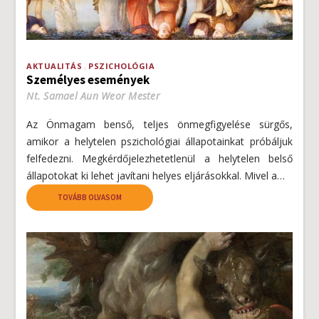
AKTUALITÁS
PSZICHOLÓGIA
Személyes események
Nt. Samael Aun Weor Mester
Az Önmagam benső, teljes önmegfigyelése sürgős,
amikor a helytelen pszichológiai állapotainkat próbáljuk
felfedezni. Megkérdőjelezhetetlenül a helytelen belső
állapotokat ki lehet javítani helyes eljárásokkal. Mivel a…
TOVÁBB OLVASOM