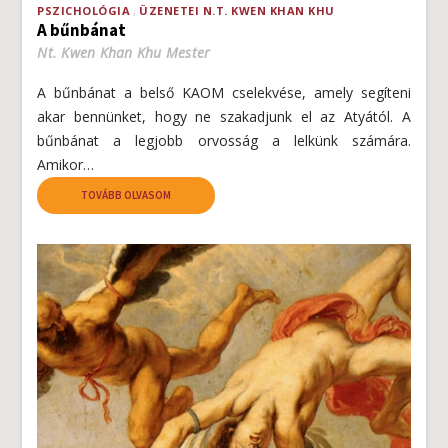
PSZICHOLÓGIA
ÜZENETEI N.T. KWEN KHAN KHU
A bűnbánat
Nt. Kwen Khan Khu Mester
A bűnbánat a belső KAOM cselekvése, amely segíteni
akar bennünket, hogy ne szakadjunk el az Atyától. A
bűnbánat a legjobb orvosság a lelkünk számára.
Amikor…
TOVÁBB OLVASOM