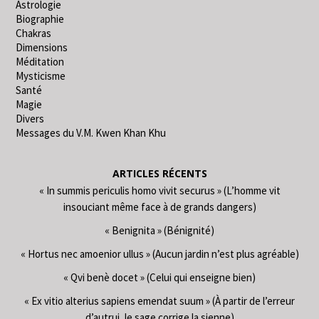
Astrologie
Biographie
Chakras
Dimensions
Méditation
Mysticisme
Santé
Magie
Divers
Messages du V.M. Kwen Khan Khu
ARTICLES RÉCENTS
« In summis periculis homo vivit securus » (L’homme vit
insouciant même face à de grands dangers)
« Benignita » (Bénignité)
« Hortus nec amoenior ullus » (Aucun jardin n’est plus agréable)
« Qvi benè docet » (Celui qui enseigne bien)
« Ex vitio alterius sapiens emendat suum » (À partir de l’erreur
d’autrui, le sage corrige la sienne)