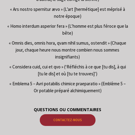
« Ars nostro spernitur ævo » (L’art [hermétique] est méprisé à
notre époque)
« Homo interdum asperior fera » (L’homme est plus féroce que la
bête)
« Omnis dies, omnis hora, qvam nihil sumus, ostendit » (Chaque
jour, chaque heure nous montre combien nous sommes
insignifiants)
« Considera cuid, cui et qvo » (‘Réfléchis à ce que [tu dis], à qui
[tu le dis] et où [tu te trouves]’)
« Emblema 5 – Avri potabilis chimice praeparatio » (Emblème 5 –
Or potable préparé alchimiquement)
QUESTIONS OU COMMENTAIRES
CONTACTEZ-NOUS