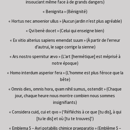
insouciant même face à de grands dangers)
« Benignita » (Bénignité)
« Hortus nec amoenior ullus » (Aucun jardin n’est plus agréable)
« Qvi benè docet » (Celui qui enseigne bien)
« Ex vitio alterius sapiens emendat suum » (À partir de l’erreur
d’autrui, le sage corrige la sienne)
« Ars nostro spernitur ævo » (L’art [hermétique] est méprisé à
notre époque)
« Homo interdum asperior fera » (L’homme est plus féroce que la
bête)
« Omnis dies, omnis hora, qvam nihil sumus, ostendit » (Chaque
jour, chaque heure nous montre combien nous sommes
insignifiants)
« Considera cuid, cui et qvo » (‘Réfléchis à ce que [tu dis], à qui
[tu le dis] et où [tu te trouves]’)
« Emblema 5 – Avri potabilis chimice praeparatio » (Emblème 5 –