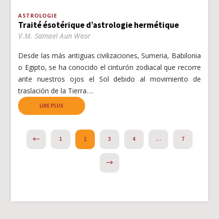
ASTROLOGIE
Traité ésotérique d’astrologie hermétique
V.M. Samael Aun Weor
Desde las más antiguas civilizaciones, Sumeria, Babilonia
o Egipto, se ha conocido el cinturón zodiacal que recorre
ante nuestros ojos el Sol debido al movimiento de
traslación de la Tierra….
LIRE PLUS
PREVIOUS
1
2
3
4
…
7
NEXT