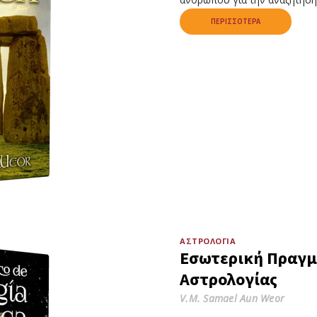
ΠΕΡΙΣΣΌΤΕΡΑ
ΑΣΤΡΟΛΟΓΊΑ
Εσωτερική Πραγμ
Αστρολογίας
V.M. Samael Aun Weor