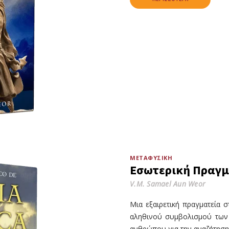
ΜΕΤΑΦΥΣΙΚΉ
Εσωτερική Πραγμα
V.M. Samael Aun Weor
Μια εξαιρετική πραγματεία 
αληθινού συμβολισμού των
ανθρώπου για την αναζήτηση 