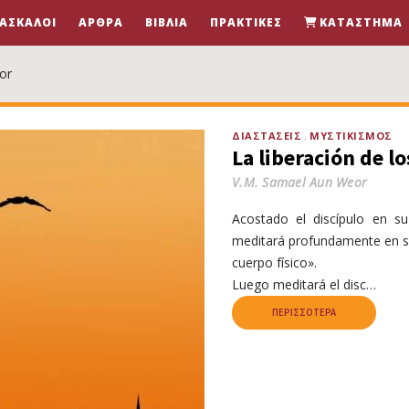
ΆΣΚΑΛΟΙ
ΆΡΘΡΑ
ΒΙΒΛΊΑ
ΠΡΑΚΤΙΚΈΣ
ΚΑΤΆΣΤΗΜΑ
or
ΔΙΑΣΤΆΣΕΙΣ
ΜΥΣΤΙΚΙΣΜΌΣ
La liberación de l
V.M. Samael Aun Weor
Acostado el discípulo en s
meditará profundamente en su
cuerpo físico».
Luego meditará el disc…
ΠΕΡΙΣΣΌΤΕΡΑ