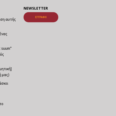
NEWSLETTER
ΕΓΓΡΑΦΉ
ταση αυτής
νένας
at suum”
φός
ρμητική]
ή μας)
άσκει
το