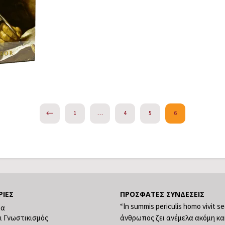
PREVIOUS
1
…
4
5
6
ΡΊΕΣ
ΠΡΌΣΦΑΤΕΣ ΣΥΝΔΈΣΕΙΣ
“In summis periculis homo vivit s
ία
ι Γνωστικισμός
άνθρωπος ζει ανέμελα ακόμη κα