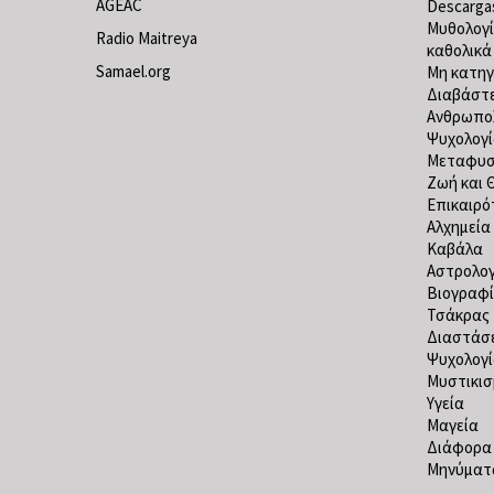
AGEAC
Descarga
Μυθολογ
Radio Maitreya
καθολικά
Samael.org
Μη κατηγ
Διαβάστε
Ανθρωπο
Ψυχολογ
Μεταφυσ
Ζωή και 
Επικαιρό
Αλχημεία
Καβάλα
Αστρολογ
Βιογραφί
Τσάκρας
Διαστάσε
Ψυχολογ
Μυστικισ
Υγεία
Μαγεία
Διάφορα
Μηνύματα