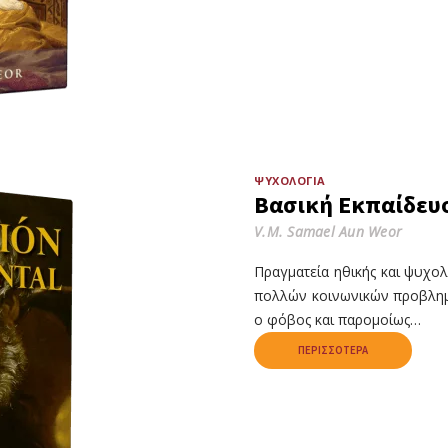
ΨΥΧΟΛΟΓΊΑ
Βασική Εκπαίδευ
V.M. Samael Aun Weor
Πραγματεία ηθικής και ψυχολ
πολλών κοινωνικών προβλημά
ο φόβος και παρομοίως…
ΠΕΡΙΣΣΌΤΕΡΑ