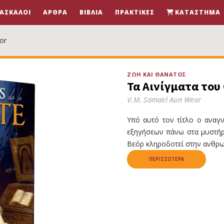
ΆΣΚΑΛΟΙ
ΆΡΘΡΑ
ΒΙΒΛΊΑ
ΠΡΑΚΤΙΚΈΣ
ΚΑΤΆΣΤΗΜΑ
or
ΖΩΉ ΚΑΙ ΘΆΝΑΤΟΣ
Τα Αινίγματα του
V.M. Samael Aun Weor
Υπό αυτό τον τίτλο ο αναγ
εξηγήσεων πάνω στα μυστήρι
Βεόρ κληροδοτεί στην ανθρω
ΠΕΡΙΣΣΌΤΕΡΑ