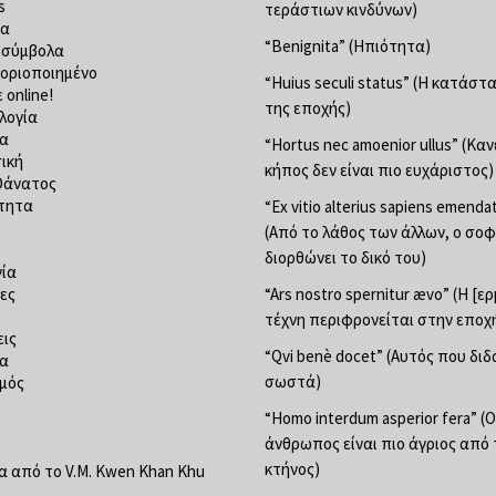
s
τεράστιων κινδύνων)
ία
“Benignita” (Ηπιότητα)
 σύμβολα
οριοποιημένο
“Huius seculi status” (Η κατάσ
 online!
της εποχής)
λογία
ία
“Hortus nec amoenior ullus” (Κα
ική
κήπος δεν είναι πιο ευχάριστος)
Θάνατος
τητα
“Ex vitio alterius sapiens emend
(Από το λάθος των άλλων, ο σο
διορθώνει το δικό του)
ία
ες
“Ars nostro spernitur ævo” (Η [ε
τέχνη περιφρονείται στην εποχ
ις
“Qvi benè docet” (Αυτός που διδ
ία
σωστά)
μός
“Homo interdum asperior fera” (Ο
άνθρωπος είναι πιο άγριος από 
κτήνος)
 από το V.M. Kwen Khan Khu