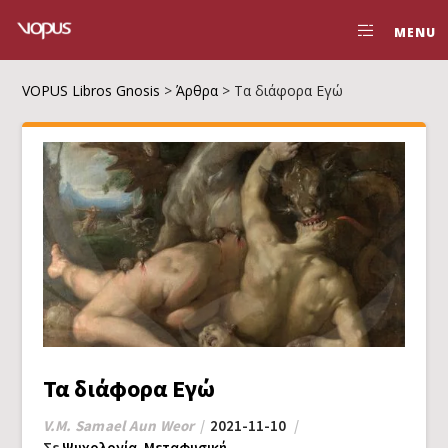
MENU
VOPUS Libros Gnosis
>
Άρθρα
>
Τα διάφορα Εγώ
Τα διάφορα Εγώ
V.M. Samael Aun Weor
2021-11-10
Σε
Ψυχολογία
,
Μεταφυσική