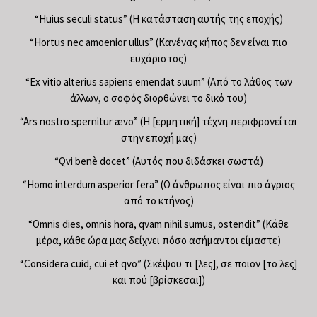
“Huius seculi status” (Η κατάσταση αυτής της εποχής)
“Hortus nec amoenior ullus” (Κανένας κήπος δεν είναι πιο
ευχάριστος)
“Ex vitio alterius sapiens emendat suum” (Από το λάθος των
άλλων, ο σοφός διορθώνει το δικό του)
“Ars nostro spernitur ævo” (Η [ερμητική] τέχνη περιφρονείται
στην εποχή μας)
“Qvi benè docet” (Αυτός που διδάσκει σωστά)
“Homo interdum asperior fera” (Ο άνθρωπος είναι πιο άγριος
από το κτήνος)
“Omnis dies, omnis hora, qvam nihil sumus, ostendit” (Κάθε
μέρα, κάθε ώρα μας δείχνει πόσο ασήμαντοι είμαστε)
“Considera cuid, cui et qvo” (Σκέψου τι [λες], σε ποιον [το λες]
και πού [βρίσκεσαι])