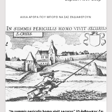
ΆΛΛΑ ΆΡΘΡΑ ΠΟΥ ΜΠΟΡΕΊ ΝΑ ΣΑΣ ΕΝΔΙΑΦΈΡΟΥΝ:
“In summis periculis homo vivit securus” (Ο άνθρωπος ζει