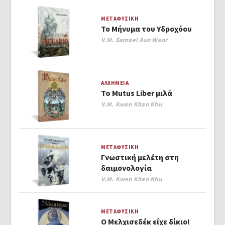
ΜΕΤΑΦΥΣΙΚΉ
Το Μήνυμα του Υδροχόου
Author
V.M. Samael Aun Weor
ΑΛΧΗΜΕΊΑ
To Mutus Liber μιλά
Author
V.M. Kwen Khan Khu
ΜΕΤΑΦΥΣΙΚΉ
Γνωστική μελέτη στη
δαιμονολογία
Author
V.M. Kwen Khan Khu
ΜΕΤΑΦΥΣΙΚΉ
Ο Μελχισεδέκ είχε δίκιο!