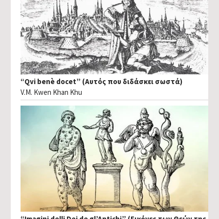
“Qvi benè docet” (Αυτός που διδάσκει σωστά)
V.M. Kwen Khan Khu
“Imagini delli Dei de gl’Antichi” (Εικόνες των Θεών της