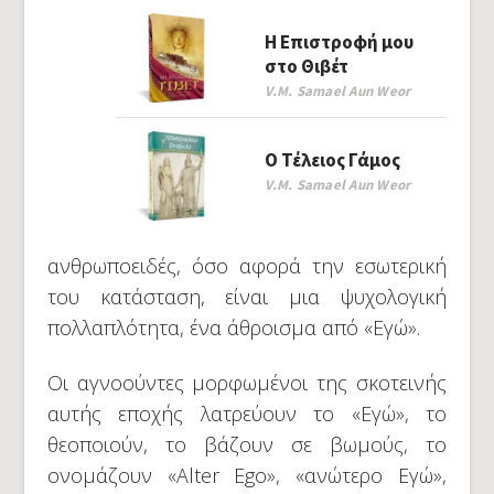
Η Επιστροφή μου
στο Θιβέτ
V.M. Samael Aun Weor
Ο Τέλειος Γάμος
V.M. Samael Aun Weor
ανθρωποειδές, όσο αφορά την εσωτερική
του κατάσταση, είναι μια ψυχολογική
πολλαπλότητα, ένα άθροισμα από «Εγώ».
Οι αγνοούντες μορφωμένοι της σκοτεινής
αυτής εποχής λατρεύουν το «Εγώ», το
θεοποιούν, το βάζουν σε βωμούς, το
ονομάζουν «Alter Ego», «ανώτερο Εγώ»,