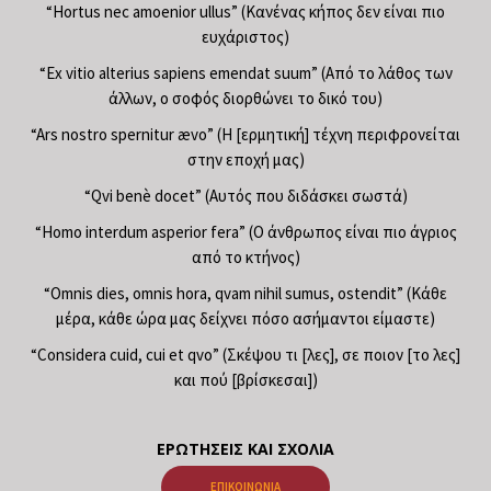
“Hortus nec amoenior ullus” (Κανένας κήπος δεν είναι πιο
ευχάριστος)
“Ex vitio alterius sapiens emendat suum” (Από το λάθος των
άλλων, ο σοφός διορθώνει το δικό του)
“Ars nostro spernitur ævo” (Η [ερμητική] τέχνη περιφρονείται
στην εποχή μας)
“Qvi benè docet” (Αυτός που διδάσκει σωστά)
“Homo interdum asperior fera” (Ο άνθρωπος είναι πιο άγριος
από το κτήνος)
“Omnis dies, omnis hora, qvam nihil sumus, ostendit” (Κάθε
μέρα, κάθε ώρα μας δείχνει πόσο ασήμαντοι είμαστε)
“Considera cuid, cui et qvo” (Σκέψου τι [λες], σε ποιον [το λες]
και πού [βρίσκεσαι])
ΕΡΩΤΉΣΕΙΣ ΚΑΙ ΣΧΌΛΙΑ
ΕΠΙΚΟΙΝΩΝΊΑ