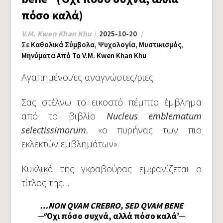
πόσο καλά)
V.M. Kwen Khan Khu
2025-10-20
Σε
Καθολικά Σύμβολα
,
Ψυχολογία
,
Μυστικισμός
,
Μηνύματα Από Το V.M. Kwen Khan Khu
Αγαπημένοι/ες αναγνώστες/ριες
Σας στέλνω το εικοστό πέμπτο έμβλημα
από το βιβλίο
Nucleus emblematum
selectissimorum
, «ο πυρήνας των πιο
εκλεκτών εμβλημάτων».
Κυκλικά της γκραβούρας εμφανίζεται ο
τίτλος της…
…NON QVAM CREBRO, SED QVAM BENE
─‘Όχι πόσο συχνά, αλλά πόσο καλά’─