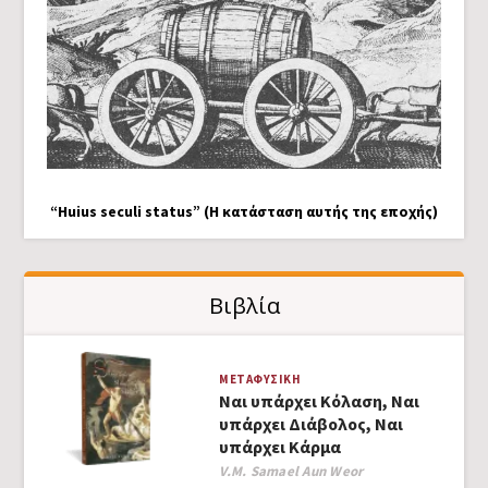
“Huius seculi status” (Η κατάσταση αυτής της εποχής)
Βιβλία
ΜΕΤΑΦΥΣΙΚΉ
Ναι υπάρχει Κόλαση, Ναι
υπάρχει Διάβολος, Ναι
υπάρχει Κάρμα
Author
V.M. Samael Aun Weor