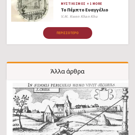
ΜΥΣΤΙΚΙΣΜΌΣ
+ 1 MORE
Το Πέμπτο Ευαγγέλιο
Author
V.M. Kwen Khan Khu
ΠΕΡΙΣΣΌΤΕΡΟ
Άλλα άρθρα