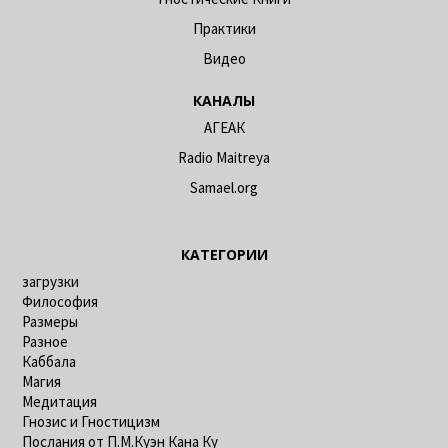
Практики
Видео
КАНАЛЫ
АГЕАК
Radio Maitreya
Samael.org
КАТЕГОРИИ
загрузки
Философия
Размеры
Разное
Каббала
Магия
Медитация
Гнозис и Гностицизм
Послания от П.М.Куэн Кана Ку