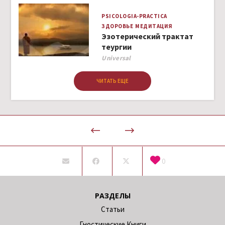
PSICOLOGIA-PRACTICA
ЗДОРОВЬЕ
МЕДИТАЦИЯ
Эзотерический трактат
теургии
Author
Universal
ЧИТАТЬ ЕЩЕ
0
РАЗДЕЛЫ
Статьи
Гностические Книги