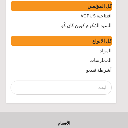
كل المؤلفين
افتتاحية VOPUS
السيد المُكرَم كوين كَان كُو
كل الانواع
المواد
الممارسات
أشرطة فيديو
الأقسام