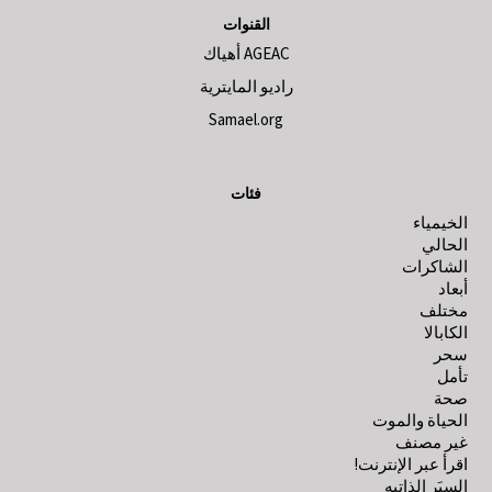
القنوات
AGEAC أهياك
راديو المايترية
Samael.org
فئات
الخيمياء
الحالي
الشاكرات
أبعاد
مختلف
الكابالا
سحر
تأمل
صحة
الحياة والموت
غير مصنف
اقرأ عبر الإنترنت!
السِيَر الذاتيه