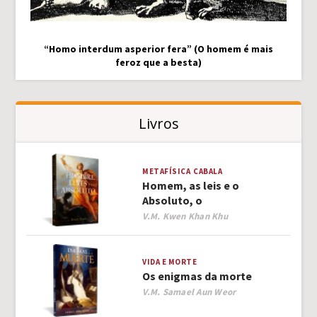
“Homo interdum asperior fera” (O homem é mais
feroz que a besta)
Livros
METAFÍSICA
CABALA
Homem, as leis e o
Absoluto, o
Author
V.M. Kwen Khan Khu
VIDA E MORTE
Os enigmas da morte
Author
V.M. Samael Aun Weor