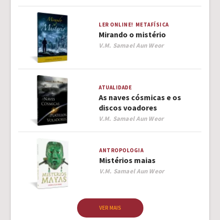
LER ONLINE!
METAFÍSICA
Mirando o mistério
Author
V.M. Samael Aun Weor
ATUALIDADE
As naves cósmicas e os
discos voadores
Author
V.M. Samael Aun Weor
ANTROPOLOGIA
Mistérios maias
Author
V.M. Samael Aun Weor
VER MAIS