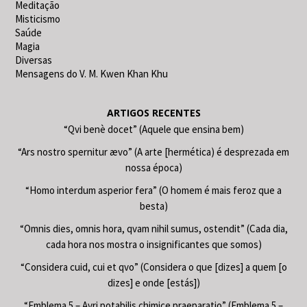
Meditação
Misticismo
Saúde
Magia
Diversas
Mensagens do V. M. Kwen Khan Khu
ARTIGOS RECENTES
“Qvi benè docet” (Aquele que ensina bem)
“Ars nostro spernitur ævo” (A arte [hermética) é desprezada em
nossa época)
“Homo interdum asperior fera” (O homem é mais feroz que a
besta)
“Omnis dies, omnis hora, qvam nihil sumus, ostendit” (Cada dia,
cada hora nos mostra o insignificantes que somos)
“Considera cuid, cui et qvo” (Considera o que [dizes] a quem [o
dizes] e onde [estás])
“Emblema 5 – Avri potabilis chimice praeparatio” (Emblema 5 –