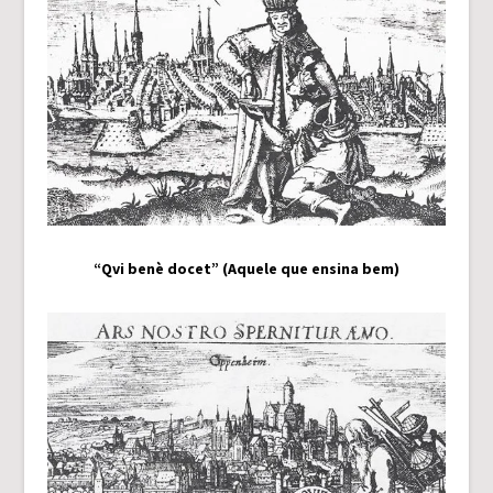
“Qvi benè docet” (Aquele que ensina bem)