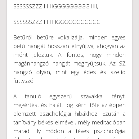
SSSSSSZZZIIIIIIIGGGGGGGGGIIIII,
SSSSSSZZZIIIIIIIIIGGGGGGGGGGG.
Betűről betűre vokalizálja, minden egyes
betű hangját hosszan elnyújtva, ahogyan az
imént jeleztük. A fontos, hogy minden
magánhangzó hangját megnyújtsuk. Az SZ
hangzó olyan, mint egy édes és szelíd
füttyszó.
A tanuló egyszerű szavakkal fényt,
megértést és halált fog kérni tőle az éppen
elemzett pszichológiai hibákhoz. Ezután a
tanítvány békés elmével, mély meditációban
marad. Ily módon a téves pszichológiai