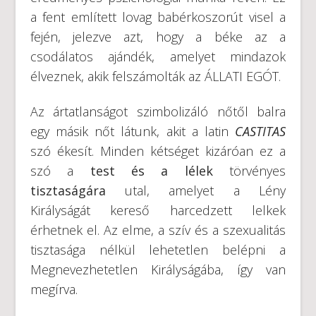
a fent említett lovag babérkoszorút visel a
fején, jelezve azt, hogy a béke az a
csodálatos ajándék, amelyet mindazok
élveznek, akik felszámolták az ÁLLATI EGÓT.
Az ártatlanságot szimbolizáló nőtől balra
egy másik nőt látunk, akit a latin
CASTITAS
szó ékesít. Minden kétséget kizáróan ez a
szó a
test és a lélek
törvényes
tisztaságára
utal, amelyet a Lény
Királyságát kereső harcedzett lelkek
érhetnek el. Az elme, a szív és a szexualitás
tisztasága nélkül lehetetlen belépni a
Megnevezhetetlen Királyságába, így van
megírva.