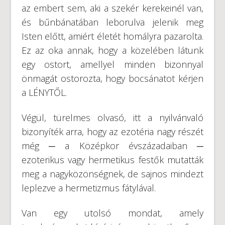
az embert sem, aki a szekér kerekeinél van,
és bűnbánatában leborulva jelenik meg
Isten előtt, amiért életét homályra pazarolta.
Ez az oka annak, hogy a közelében látunk
egy ostort, amellyel minden bizonnyal
önmagát ostorozta, hogy bocsánatot kérjen
a LÉNYTŐL.
Végül, türelmes olvasó, itt a nyilvánvaló
bizonyíték arra, hogy az ezotéria nagy részét
még ─ a Középkor évszázadaiban ─
ezoterikus vagy hermetikus festők mutatták
meg a nagyközönségnek, de sajnos mindezt
leplezve a hermetizmus fátylával.
Van egy utolsó mondat, amely