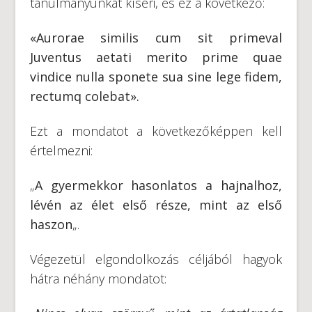
tanulmányunkat kíséri, és ez a következő:
«Aurorae similis cum sit primeval
Juventus aetati merito prime quae
vindice nulla sponete sua sine lege fidem,
rectumq colebat»
.
Ezt a mondatot a következőképpen kell
értelmezni:
„
A gyermekkor hasonlatos a hajnalhoz,
lévén az élet első része, mint az első
haszon
„.
Végezetül elgondolkozás céljából hagyok
hátra néhány mondatot: