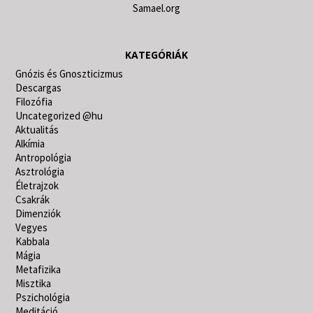
Samael.org
KATEGÓRIÁK
Gnózis és Gnoszticizmus
Descargas
Filozófia
Uncategorized @hu
Aktualitás
Alkímia
Antropológia
Asztrológia
Életrajzok
Csakrák
Dimenziók
Vegyes
Kabbala
Mágia
Metafizika
Misztika
Pszichológia
Meditáció