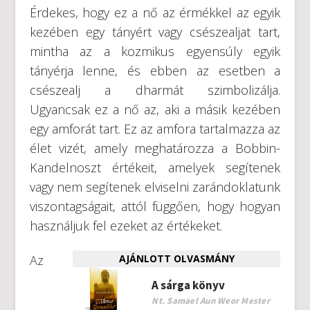
Érdekes, hogy ez a nő az érmékkel az egyik
kezében egy tányért vagy csészealjat tart,
mintha az a kozmikus egyensúly egyik
tányérja lenne, és ebben az esetben a
csészealj a dharmát szimbolizálja.
Ugyancsak ez a nő az, aki a másik kezében
egy amforát tart. Ez az amfora tartalmazza az
élet vizét, amely meghatározza a Bobbin-
Kandelnoszt értékeit, amelyek segítenek
vagy nem segítenek elviselni zarándoklatunk
viszontagságait, attól függően, hogy hogyan
használjuk fel ezeket az értékeket.
Az
AJÁNLOTT OLVASMÁNY
A sárga könyv
Nt. Samael Aun Weor Mester