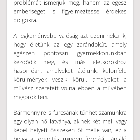
problémáit ismerjük meg, hanem az egész
emberiséget is figyelmeztesse érdekes
dolgokra.
A legkeményebb valóság azt üzeni nekünk,
hogy életünk az egy zarándokút, amely
egészen pontosan gyermekkorunkban
kezdődik meg, és más életkorokhoz
hasonlóan, amelyeket átélünk, különféle
körülmények veszik körül, amelyeket a
művész szeretett volna ebben a művében
megörökíteni.
Bármennyire is furcsának tűnhet számunkra
egy olyan nő látványa, akinek két mell vagy
kebel helyett összesen öt melle van, ez a
hölgy a teremtés minden formáját tápláló