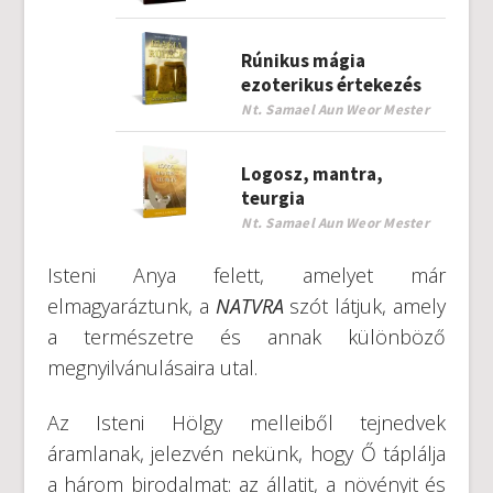
Rúnikus mágia
ezoterikus értekezés
Nt. Samael Aun Weor Mester
Logosz, mantra,
teurgia
Nt. Samael Aun Weor Mester
Isteni Anya felett, amelyet már
elmagyaráztunk, a
NATVRA
szót látjuk, amely
a természetre és annak különböző
megnyilvánulásaira utal.
Az Isteni Hölgy melleiből tejnedvek
áramlanak, jelezvén nekünk, hogy Ő táplálja
a három birodalmat: az állatit, a növényit és