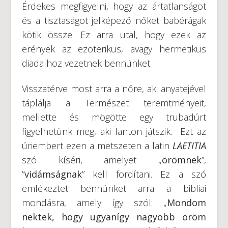
Érdekes megfigyelni, hogy az ártatlanságot
és a tisztaságot jelképező nőket babérágak
kötik össze. Ez arra utal, hogy ezek az
erények az ezoterikus, avagy hermetikus
diadalhoz vezetnek bennünket.
Visszatérve most arra a nőre, aki anyatejével
táplálja a Természet teremtményeit,
mellette és mögötte egy trubadúrt
figyelhetünk meg, aki lanton játszik. Ezt az
úriembert ezen a metszeten a latin
LAETITIA
szó kíséri, amelyet „
örömnek
”,
”
vidámságnak
” kell fordítani. Ez a szó
emlékeztet bennünket arra a bibliai
mondásra, amely így szól: „
Mondom
nektek, hogy ugyanígy nagyobb öröm