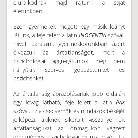
eluralkodnak majd rajtunk a saját
életünkben.
Ezen gyermekek mögött egy másik leányt
látunk, a feje felett a latin
INOCENTIA
szóval,
mivel barátaim, gyermekkorunkban azért
élvezzük az
ártatlanságot
, mert a
pszichológiai aggregátumok még nem
irányítják szerves gépezetünket és
pszichénket.
Az ártatlanság ábrázolásának jobb oldalán
egy lovag látható, feje felett a latin
PAX
szóval. Ez a csecsemők és mindazok békéjét
jelképezi, akiknek sikerült visszanyerniük
ártatlanságukat az önmagukon végzett
eredményes pszichológiai munka révén. Ez