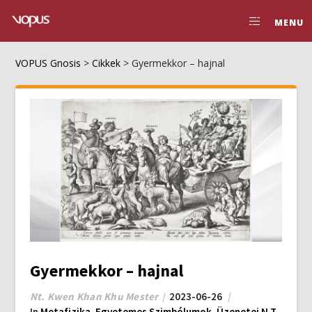
MENU
VOPUS Gnosis
>
Cikkek
>
Gyermekkor – hajnal
Gyermekkor – hajnal
Nt. Kwen Khan Khu Mester
2023-06-26
In
Metafizika
,
Egyetemes Szimbólumok
,
Üzenetei N.T.