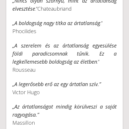
„Nincs olyan szörnyű, mint az ártatlanság
elvesztése
.”Chateaubriand
„A boldogság nagy titka az ártatlanság
.”
Phocilides
„A szerelem és az ártatlanság egyesülése
földi paradicsomnak tűnik. Ez a
legkellemesebb boldogság az életben
.”
Rousseau
„A legerősebb erő az egy ártatlan szív.”
Victor Hugo
„Az ártatlanságot mindig körülveszi a saját
ragyogása.”
Massillon