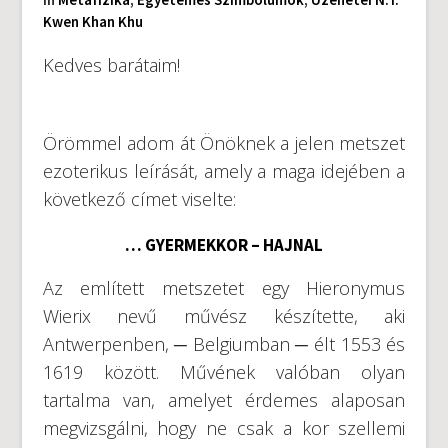
Kwen Khan Khu
Kedves barátaim!
Örömmel adom át Önöknek a jelen metszet
ezoterikus leírását, amely a maga idejében a
következő címet viselte:
… GYERMEKKOR – HAJNAL
Az említett metszetet egy Hieronymus
Wierix nevű művész készítette, aki
Antwerpenben, ─ Belgiumban ─ élt 1553 és
1619 között. Művének valóban olyan
tartalma van, amelyet érdemes alaposan
megvizsgálni, hogy ne csak a kor szellemi