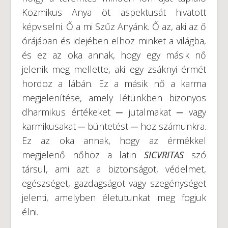
Kozmikus Anya öt aspektusát hivatott
képviselni. Ő a mi Szűz Anyánk. Ő az, aki az ő
órájában és idejében elhoz minket a világba,
és ez az oka annak, hogy egy másik nő
jelenik meg mellette, aki egy zsáknyi érmét
hordoz a lábán. Ez a másik nő a karma
megjelenítése, amely létünkben bizonyos
dharmikus értékeket ─ jutalmakat ─ vagy
karmikusakat ─ büntetést ─ hoz számunkra.
Ez az oka annak, hogy az érmékkel
megjelenő nőhöz a latin
SICVRITAS
szó
társul, ami azt a biztonságot, védelmet,
egészséget, gazdagságot vagy szegénységet
jelenti, amelyben életutunkat meg fogjuk
élni.