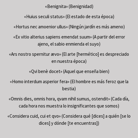
«Benignita» (Benignidad)
«Huius seculi status» (El estado de esta época)
«Hortus nec amoenior ullus» (Ningún jardín es más ameno)
«Ex vitio alterius sapiens emendat suum» (A partir del error
ajeno, el sabio enmienda el suyo)
«Ars nostro spernitur ævo» (El arte [hermético] es despreciado
en nuestra época)
«Qvi benè docet» (Aquel que enseña bien)
«Homo interdum asperior fera» (El hombre es más feroz que la
bestia)
«Omnis dies, omnis hora, qvam nihil sumus, ostendit» (Cada día,
cada hora nos muestra lo insignificantes que somos)
«Considera cuid, cui et qvo» (Considera qué [dices] a quién [se lo
dices] y dónde [te encuentras])