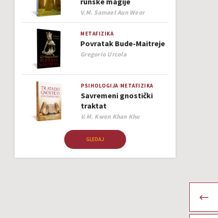
runske magije
Author
V.M. Samael Aun Weor
METAFIZIKA
Povratak Bude-Maitreje
Author
Gregorio Urcola
PSIHOLOGIJA
METAFIZIKA
Savremeni gnostički
traktat
Author
V.M. Kwen Khan Khu
GLEDAJ