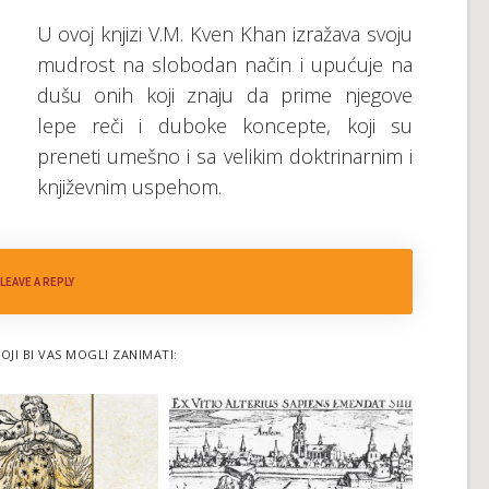
U ovoj knjizi V.M. Kven Khan izražava svoju
mudrost na slobodan način i upućuje na
dušu onih koji znaju da prime njegove
lepe reči i duboke koncepte, koji su
preneti umešno i sa velikim doktrinarnim i
književnim uspehom.
LEAVE A REPLY
OJI BI VAS MOGLI ZANIMATI: