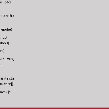
e učeći
edna bašta
e epohe)
tnost
 dobu)
či)
il sumus,
m
islite šta
nalazite])
ovek je