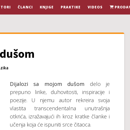
STORI
ČLANCI
KNJIGE
PRAKTIKE
VIDEOS
PRODA
m dušom
zika
Dijalozi sa mojom dušom
delo je
prepuno lirike, duhovitosti, inspiracije i
poezije. U njemu autor rekreira svoja
vlastita transcendentalna unutrašnja
otkrića, izražavajući ih kroz kratke članke i
učenja koja će ispuniti srce čitaoca.