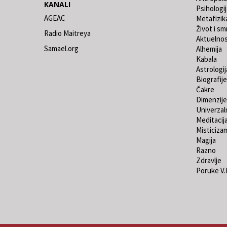
KANALI
Psihologij
AGEAC
Metafizik
Život i sm
Radio Maitreya
Aktuelno
Samael.org
Alhemija
Kabala
Astrologij
Biografije
Čakre
Dimenzije
Univerzaln
Meditacij
Misticiza
Magija
Razno
Zdravlje
Poruke V