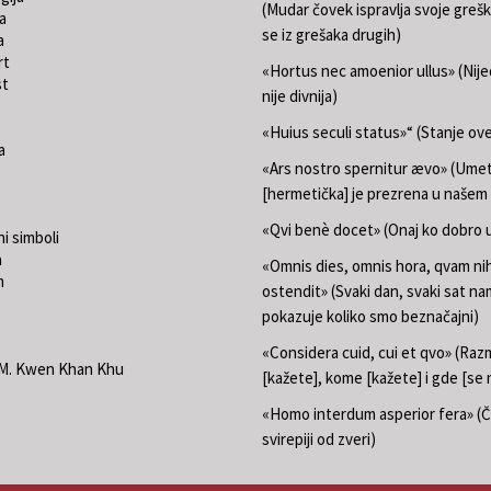
(Mudar čovek ispravlja svoje grešk
a
se iz grešaka drugih)
a
rt
«Hortus nec amoenior ullus» (Nij
st
nije divnija)
«Huius seculi status»“ (Stanje ov
a
«Ars nostro spernitur ævo» (Ume
[hermetička] je prezrena u našem
«Qvi benè docet» (Onaj ko dobro u
i simboli
a
«Omnis dies, omnis hora, qvam nih
m
ostendit» (Svaki dan, svaki sat na
pokazuje koliko smo beznačajni)
«Considera cuid, cui et qvo» (Razm
.M. Kwen Khan Khu
[kažete], kome [kažete] i gde [se 
«Homo interdum asperior fera» (Č
svirepiji od zveri)