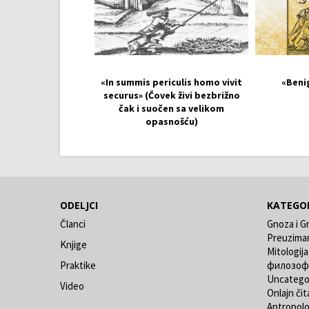
«In summis periculis homo vivit
«Beni
securus» (Čovek živi bezbrižno
čak i suočen sa velikom
opasnošću)
ODELJCI
KATEGOR
Članci
Gnoza i G
Preuzima
Knjige
Mitologija
Praktike
филозоф
Uncatego
Video
Onlajn čit
Antropolo