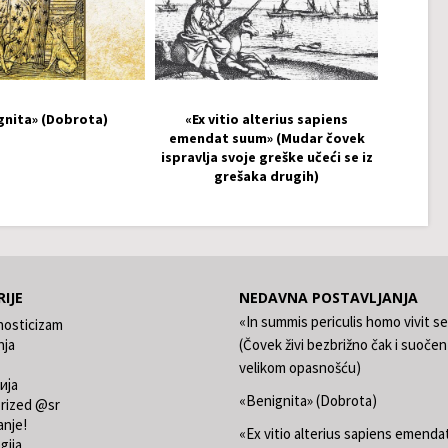
gnita» (Dobrota)
«Ex vitio alterius sapiens
emendat suum» (Mudar čovek
ispravlja svoje greške učeći se iz
grešaka drugih)
IJE
NEDAVNA POSTAVLJANJA
«In summis periculis homo vivit s
nosticizam
nja
(Čovek živi bezbrižno čak i suočen
velikom opasnošću)
ија
«Benignita» (Dobrota)
rized @sr
anje!
«Ex vitio alterius sapiens emend
gija