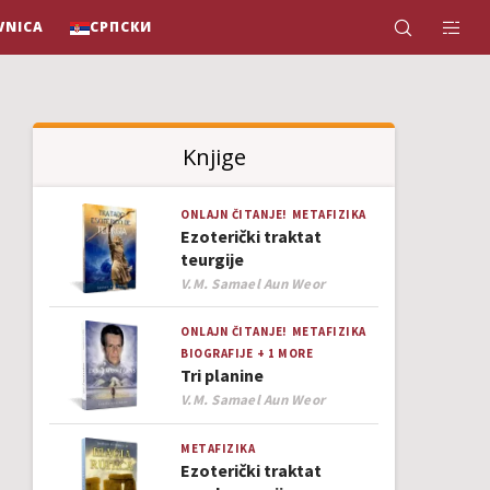
VNICA
СРПСКИ
Knjige
ONLAJN ČITANJE!
METAFIZIKA
Ezoterički traktat
teurgije
Author
V.M. Samael Aun Weor
ONLAJN ČITANJE!
METAFIZIKA
BIOGRAFIJE
+ 1 MORE
Tri planine
Author
V.M. Samael Aun Weor
METAFIZIKA
Ezoterički traktat