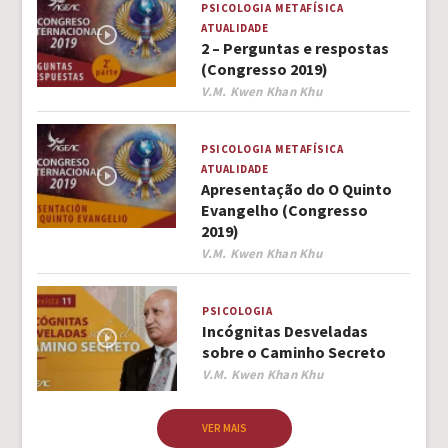
PSICOLOGIA
METAFÍSICA
ATUALIDADE
2 – Perguntas e respostas
(Congresso 2019)
Author
V.M. Kwen Khan Khu
PSICOLOGIA
METAFÍSICA
ATUALIDADE
Apresentação do O Quinto
Evangelho (Congresso
2019)
Author
V.M. Kwen Khan Khu
PSICOLOGIA
Incógnitas Desveladas
sobre o Caminho Secreto
Author
V.M. Kwen Khan Khu
VER MAIS