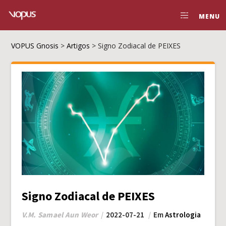
MENU
VOPUS Gnosis
>
Artigos
>
Signo Zodiacal de PEIXES
Signo Zodiacal de PEIXES
V.M. Samael Aun Weor
2022-07-21
Em
Astrologia