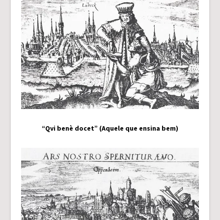
“Qvi benè docet” (Aquele que ensina bem)