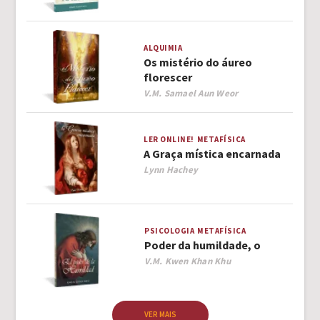
ALQUIMIA
Os mistério do áureo
florescer
Author
V.M. Samael Aun Weor
LER ONLINE!
METAFÍSICA
A Graça mística encarnada
Author
Lynn Hachey
PSICOLOGIA
METAFÍSICA
Poder da humildade, o
Author
V.M. Kwen Khan Khu
VER MAIS