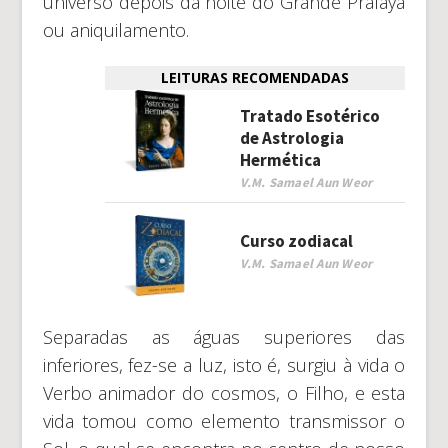
universo depois da noite do Grande Pralaya
ou aniquilamento.
LEITURAS RECOMENDADAS
Tratado Esotérico
de Astrologia
Hermética
V.M. Samael Aun Weor
Curso zodiacal
V.M. Samael Aun Weor
Separadas as águas superiores das
inferiores, fez-se a luz, isto é, surgiu à vida o
Verbo animador do cosmos, o Filho, e esta
vida tomou como elemento transmissor o