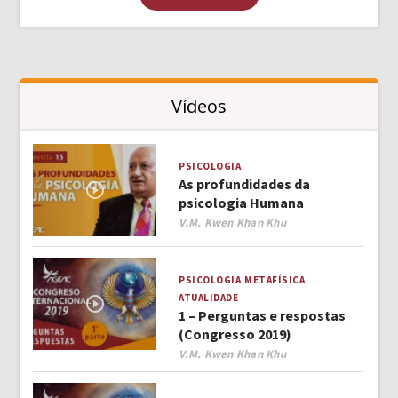
Vídeos
PSICOLOGIA
As profundidades da
psicologia Humana
Author
V.M. Kwen Khan Khu
PSICOLOGIA
METAFÍSICA
ATUALIDADE
1 – Perguntas e respostas
(Congresso 2019)
Author
V.M. Kwen Khan Khu