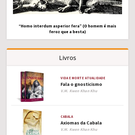
“Homo interdum asperior fera” (O homem é mais
feroz que a besta)
Livros
VIDA E MORTE
ATUALIDADE
Fala o gnosticismo
Author
V.M. Kwen Khan Khu
CABALA
Axiomas da Cabala
Author
V.M. Kwen Khan Khu