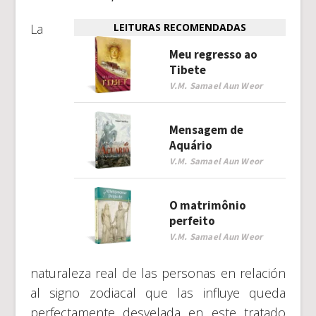
La
LEITURAS RECOMENDADAS
Meu regresso ao
Tibete
V.M. Samael Aun Weor
Mensagem de
Aquário
V.M. Samael Aun Weor
O matrimônio
perfeito
V.M. Samael Aun Weor
naturaleza real de las personas en relación
al signo zodiacal que las influye queda
perfectamente desvelada en este tratado