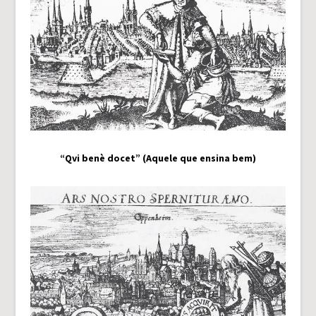
“Qvi benè docet” (Aquele que ensina bem)