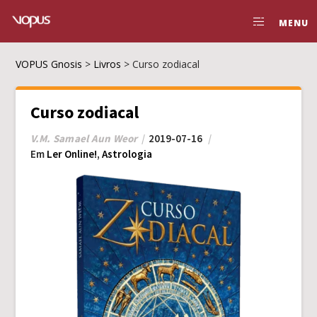
MENU
VOPUS Gnosis
>
Livros
>
Curso zodiacal
Curso zodiacal
V.M. Samael Aun Weor
2019-07-16
Em
Ler Online!
,
Astrologia