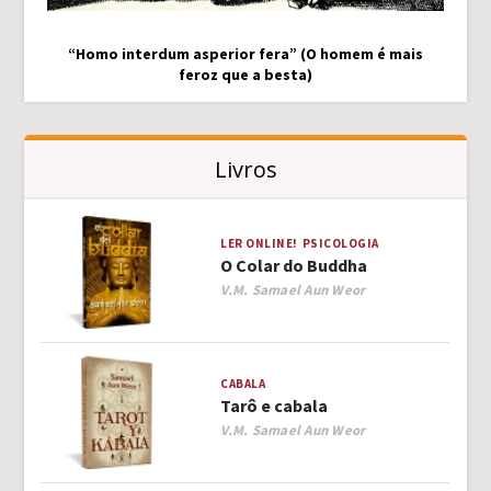
“Homo interdum asperior fera” (O homem é mais
feroz que a besta)
Livros
LER ONLINE!
PSICOLOGIA
O Colar do Buddha
Author
V.M. Samael Aun Weor
CABALA
Tarô e cabala
Author
V.M. Samael Aun Weor