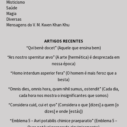
Misticismo
Saúde
Magia
Diversas
Mensagens do V. M. Kwen Khan Khu
ARTIGOS RECENTES
“Qvi benè docet” (Aquele que ensina bem)
“Ars nostro spernitur ævo” (A arte [hermética) é desprezada em
nossa época)
“Homo interdum asperior fera” (O homem é mais feroz que a
besta)
“Omnis dies, omnis hora, qvam nihil sumus, ostendit” (Cada dia,
cada hora nos mostra o insignificantes que somos)
“Considera cuid, cui et qvo” (Considera o que [dizes] a quem [o
dizes] e onde [estás])
“Emblema 5 – Avri potabilis chimice praeparatio” (Emblema 5 –