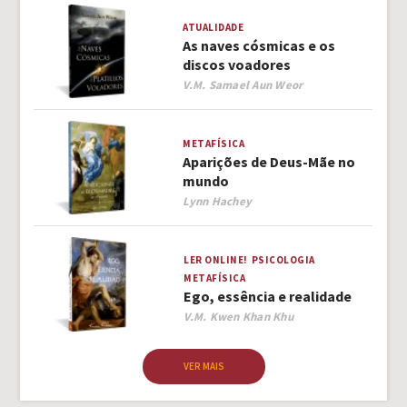
ATUALIDADE
As naves cósmicas e os
discos voadores
Author
V.M. Samael Aun Weor
METAFÍSICA
Aparições de Deus-Mãe no
mundo
Author
Lynn Hachey
LER ONLINE!
PSICOLOGIA
METAFÍSICA
Ego, essência e realidade
Author
V.M. Kwen Khan Khu
VER MAIS