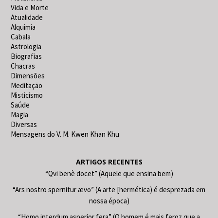
Vida e Morte
Atualidade
Alquimia
Cabala
Astrologia
Biografias
Chacras
Dimensões
Meditação
Misticismo
Saúde
Magia
Diversas
Mensagens do V. M. Kwen Khan Khu
ARTIGOS RECENTES
“Qvi benè docet” (Aquele que ensina bem)
“Ars nostro spernitur ævo” (A arte [hermética) é desprezada em
nossa época)
“Homo interdum asperior fera” (O homem é mais feroz que a