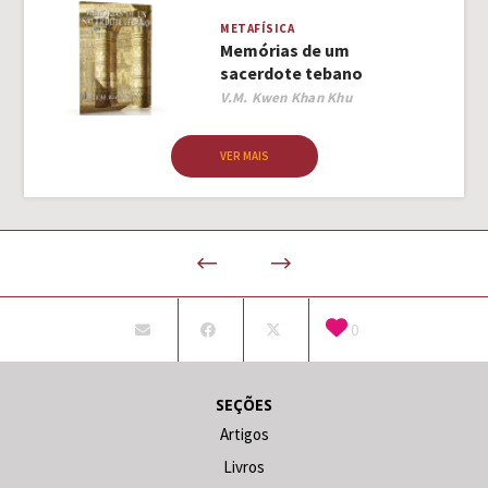
METAFÍSICA
Memórias de um
sacerdote tebano
Author
V.M. Kwen Khan Khu
VER MAIS
0
SEÇÕES
Artigos
Livros