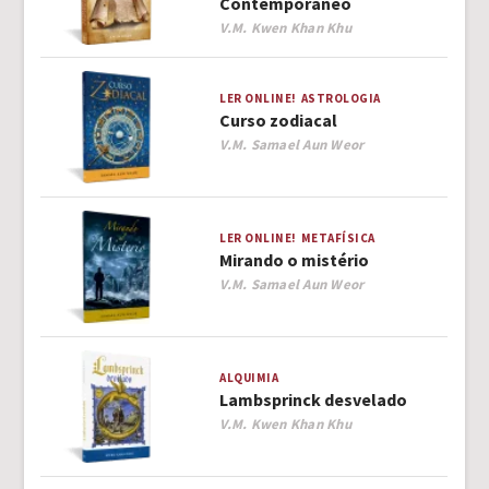
Contemporáneo
Author
V.M. Kwen Khan Khu
LER ONLINE!
ASTROLOGIA
Curso zodiacal
Author
V.M. Samael Aun Weor
LER ONLINE!
METAFÍSICA
Mirando o mistério
Author
V.M. Samael Aun Weor
ALQUIMIA
Lambsprinck desvelado
Author
V.M. Kwen Khan Khu