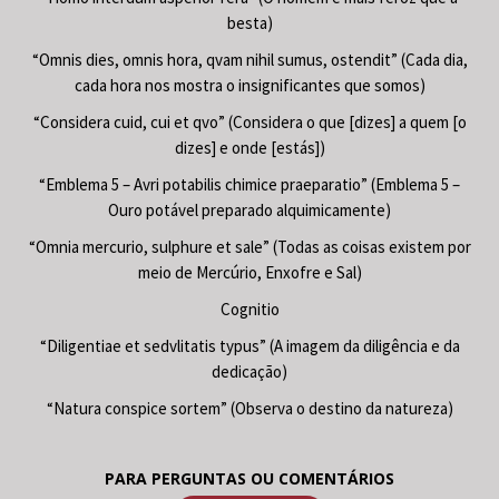
besta)
“Omnis dies, omnis hora, qvam nihil sumus, ostendit” (Cada dia,
cada hora nos mostra o insignificantes que somos)
“Considera cuid, cui et qvo” (Considera o que [dizes] a quem [o
dizes] e onde [estás])
“Emblema 5 – Avri potabilis chimice praeparatio” (Emblema 5 –
Ouro potável preparado alquimicamente)
“Omnia mercurio, sulphure et sale” (Todas as coisas existem por
meio de Mercúrio, Enxofre e Sal)
Cognitio
“Diligentiae et sedvlitatis typus” (A imagem da diligência e da
dedicação)
“Natura conspice sortem” (Observa o destino da natureza)
PARA PERGUNTAS OU COMENTÁRIOS