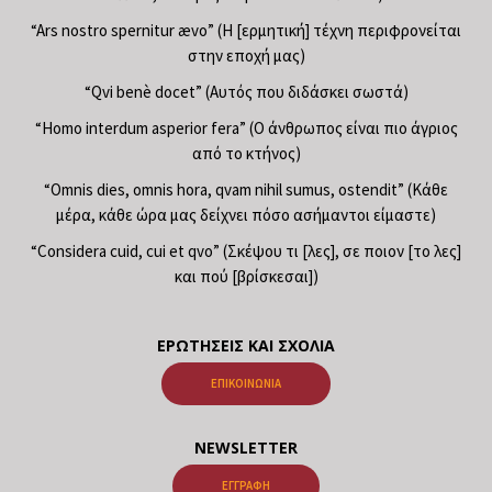
“Ars nostro spernitur ævo” (Η [ερμητική] τέχνη περιφρονείται
στην εποχή μας)
“Qvi benè docet” (Αυτός που διδάσκει σωστά)
“Homo interdum asperior fera” (Ο άνθρωπος είναι πιο άγριος
από το κτήνος)
“Omnis dies, omnis hora, qvam nihil sumus, ostendit” (Κάθε
μέρα, κάθε ώρα μας δείχνει πόσο ασήμαντοι είμαστε)
“Considera cuid, cui et qvo” (Σκέψου τι [λες], σε ποιον [το λες]
και πού [βρίσκεσαι])
ΕΡΩΤΉΣΕΙΣ ΚΑΙ ΣΧΌΛΙΑ
ΕΠΙΚΟΙΝΩΝΊΑ
NEWSLETTER
ΕΓΓΡΑΦΉ