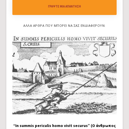
ΓΡΆΨΤΕ ΜΙΑ ΑΠΆΝΤΗΣΗ
ΆΛΛΑ ΆΡΘΡΑ ΠΟΥ ΜΠΟΡΕΊ ΝΑ ΣΑΣ ΕΝΔΙΑΦΈΡΟΥΝ:
“In summis periculis homo vivit securus” (Ο άνθρωπος