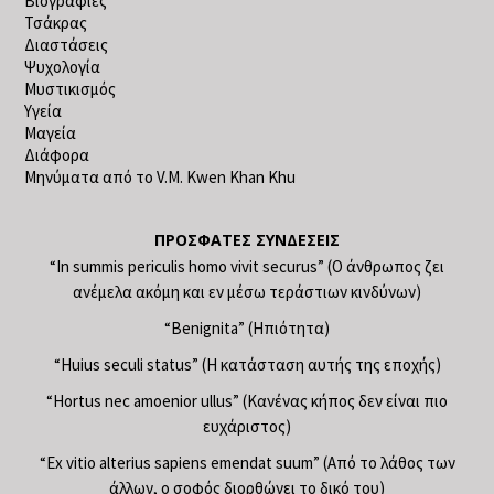
Βιογραφίες
Τσάκρας
Διαστάσεις
Ψυχολογία
Μυστικισμός
Υγεία
Μαγεία
Διάφορα
Μηνύματα από το V.M. Kwen Khan Khu
ΠΡΌΣΦΑΤΕΣ ΣΥΝΔΈΣΕΙΣ
“In summis periculis homo vivit securus” (Ο άνθρωπος ζει
ανέμελα ακόμη και εν μέσω τεράστιων κινδύνων)
“Benignita” (Ηπιότητα)
“Huius seculi status” (Η κατάσταση αυτής της εποχής)
“Hortus nec amoenior ullus” (Κανένας κήπος δεν είναι πιο
ευχάριστος)
“Ex vitio alterius sapiens emendat suum” (Από το λάθος των
άλλων, ο σοφός διορθώνει το δικό του)