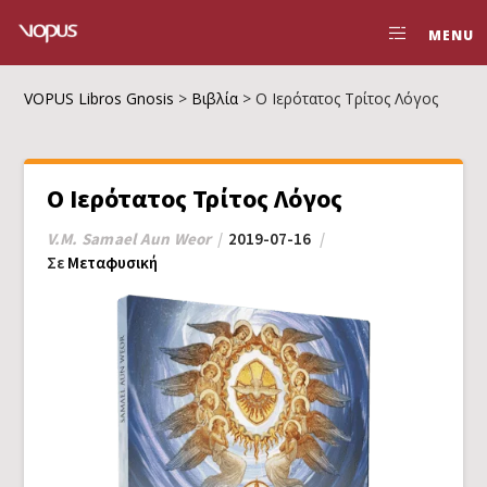
MENU
VOPUS Libros Gnosis
>
Βιβλία
>
Ο Ιερότατος Τρίτος Λόγος
Ο Ιερότατος Τρίτος Λόγος
V.M. Samael Aun Weor
2019-07-16
Σε
Μεταφυσική