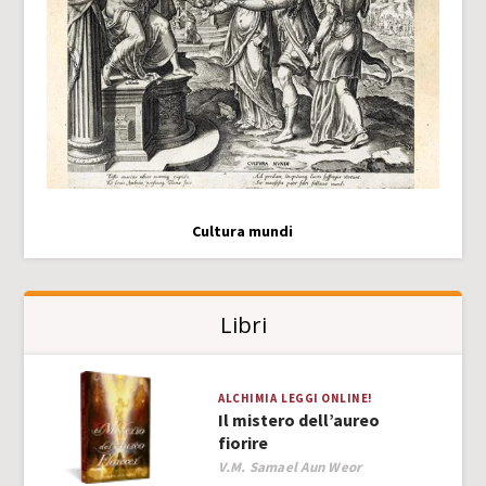
Cultura mundi
Libri
ALCHIMIA
LEGGI ONLINE!
Il mistero dell’aureo
fiorire
Author
V.M. Samael Aun Weor