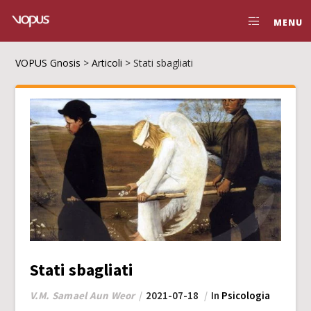
MENU
VOPUS Gnosis
>
Articoli
>
Stati sbagliati
Stati sbagliati
V.M. Samael Aun Weor
2021-07-18
In
Psicologia