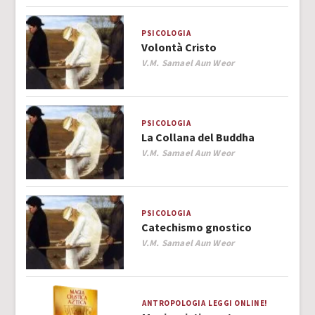
PSICOLOGIA
Volontà Cristo
Author
V.M. Samael Aun Weor
PSICOLOGIA
La Collana del Buddha
Author
V.M. Samael Aun Weor
PSICOLOGIA
Catechismo gnostico
Author
V.M. Samael Aun Weor
ANTROPOLOGIA
LEGGI ONLINE!