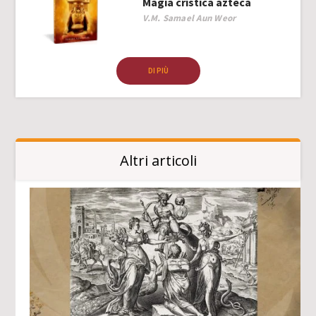
Magia cristica azteca
Author
V.M. Samael Aun Weor
DI PIÙ
Altri articoli