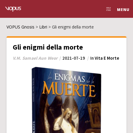
MENU
VOPUS Gnosis
>
Libri
>
Gli enigmi della morte
Gli enigmi della morte
V.M. Samael Aun Weor
2021-07-19
In
Vita E Morte