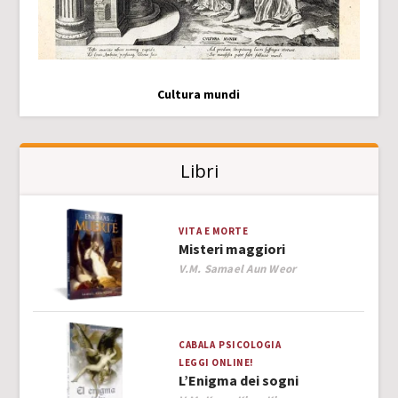
Cultura mundi
Libri
VITA E MORTE
Misteri maggiori
Author
V.M. Samael Aun Weor
CABALA
PSICOLOGIA
LEGGI ONLINE!
L’Enigma dei sogni