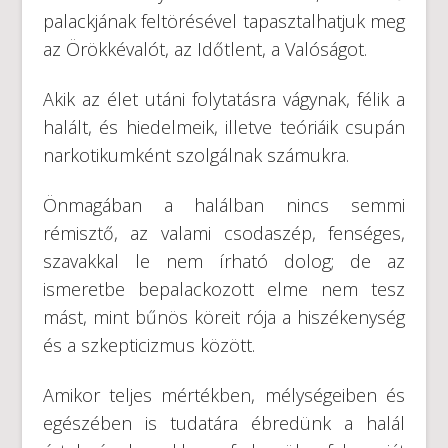
palackjának feltörésével tapasztalhatjuk meg
az Örökkévalót, az Időtlent, a Valóságot.
Akik az élet utáni folytatásra vágynak, félik a
halált, és hiedelmeik, illetve teóriáik csupán
narkotikumként szolgálnak számukra.
Önmagában a halálban nincs semmi
rémisztő, az valami csodaszép, fenséges,
szavakkal le nem írható dolog; de az
ismeretbe bepalackozott elme nem tesz
mást, mint bűnös köreit rója a hiszékenység
és a szkepticizmus között.
Amikor teljes mértékben, mélységeiben és
egészében is tudatára ébredünk a halál