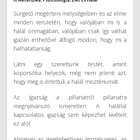
Sürgető megérteni mélységeiben és az elme
minden területén, hogy valójában mi is a
halál önmagában; valójában csak így válhat
igazán érthetővé átfogó módon, hogy mi a
halhatatlanság.
Látni egy szerettünk testét, amint
koporsóba helyezik, még nem jelenti azt,
hogy meg is értettük a halál misztériumát.
Az Igazság a pillanatról pillanatra
megnyilvánuló ismeretlen. A halállal
kapcsolatos igazság sem képezhet kivételt
ez alól.
Ahogyan az meglehetősen természetes, az