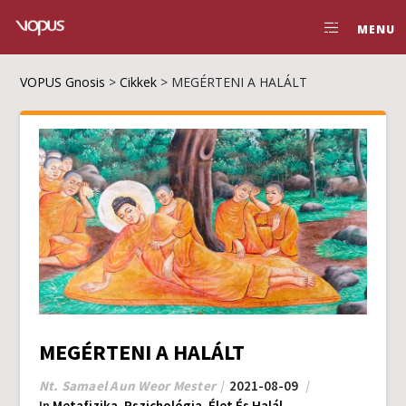
MENU
VOPUS Gnosis
>
Cikkek
>
MEGÉRTENI A HALÁLT
MEGÉRTENI A HALÁLT
Nt. Samael Aun Weor Mester
2021-08-09
In
Metafizika
,
Pszichológia
,
Élet És Halál