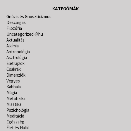
KATEGÓRIÁK
Gnózis és Gnoszticizmus
Descargas
Filozófia
Uncategorized @hu
Aktualitás
Alkímia
Antropológia
Asztrológia
Életrajzok
Csakrák
Dimenziók
Vegyes
Kabbala
Mágia
Metafizika
Misztika
Pszichológia
Meditáció
Egészség
Élet és Halál