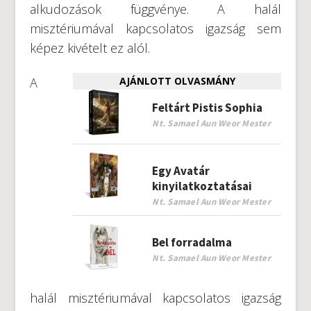
alkudozások függvénye. A halál
misztériumával kapcsolatos igazság sem
képez kivételt ez alól.
A
AJÁNLOTT OLVASMÁNY
Feltárt Pistis Sophia
Nt. Samael Aun Weor Mester
Egy Avatár
kinyilatkoztatásai
Nt. Samael Aun Weor Mester
Bel forradalma
Nt. Samael Aun Weor Mester
halál misztériumával kapcsolatos igazság