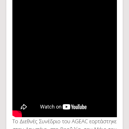
Το Διεθνές Συνέδριο του AGEAC εορτάστηκε