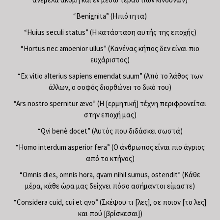
“Benignita” (Ηπιότητα)
“Huius seculi status” (Η κατάσταση αυτής της εποχής)
“Hortus nec amoenior ullus” (Κανένας κήπος δεν είναι πιο
ευχάριστος)
“Ex vitio alterius sapiens emendat suum” (Από το λάθος των
άλλων, ο σοφός διορθώνει το δικό του)
“Ars nostro spernitur ævo” (Η [ερμητική] τέχνη περιφρονείται
στην εποχή μας)
“Qvi benè docet” (Αυτός που διδάσκει σωστά)
“Homo interdum asperior fera” (Ο άνθρωπος είναι πιο άγριος
από το κτήνος)
“Omnis dies, omnis hora, qvam nihil sumus, ostendit” (Κάθε
μέρα, κάθε ώρα μας δείχνει πόσο ασήμαντοι είμαστε)
“Considera cuid, cui et qvo” (Σκέψου τι [λες], σε ποιον [το λες]
και πού [βρίσκεσαι])