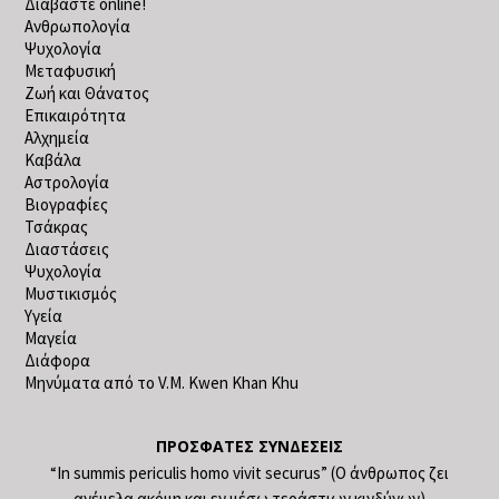
Διαβάστε online!
Ανθρωπολογία
Ψυχολογία
Μεταφυσική
Ζωή και Θάνατος
Επικαιρότητα
Αλχημεία
Καβάλα
Αστρολογία
Βιογραφίες
Τσάκρας
Διαστάσεις
Ψυχολογία
Μυστικισμός
Υγεία
Μαγεία
Διάφορα
Μηνύματα από το V.M. Kwen Khan Khu
ΠΡΌΣΦΑΤΕΣ ΣΥΝΔΈΣΕΙΣ
“In summis periculis homo vivit securus” (Ο άνθρωπος ζει
ανέμελα ακόμη και εν μέσω τεράστιων κινδύνων)