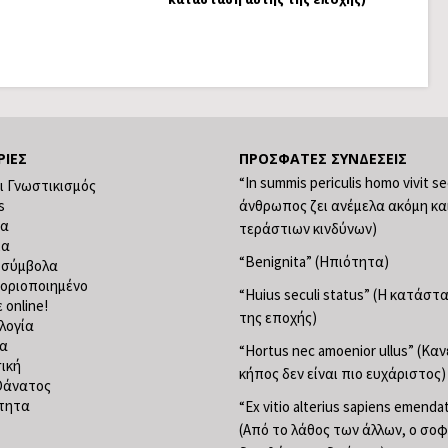
ΡΊΕΣ
ΠΡΌΣΦΑΤΕΣ ΣΥΝΔΈΣΕΙΣ
“In summis periculis homo vivit s
ι Γνωστικισμός
s
άνθρωπος ζει ανέμελα ακόμη κα
ία
τεράστιων κινδύνων)
ία
“Benignita” (Ηπιότητα)
 σύμβολα
οριοποιημένο
“Huius seculi status” (Η κατάσ
 online!
της εποχής)
λογία
ία
“Hortus nec amoenior ullus” (Κα
ική
κήπος δεν είναι πιο ευχάριστος)
Θάνατος
τητα
“Ex vitio alterius sapiens emend
(Από το λάθος των άλλων, ο σο