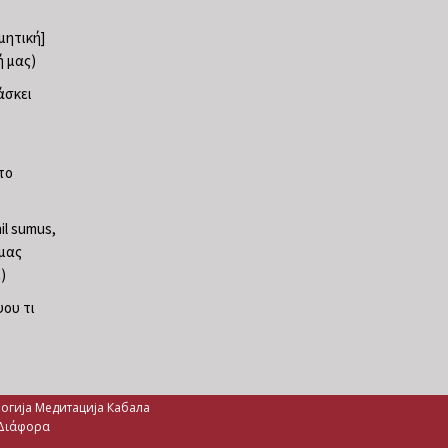
ρμητική]
ή μας)
άσκει
το
il sumus,
 μας
)
ψου τι
логија Медитација Кабала
 Διάφορα