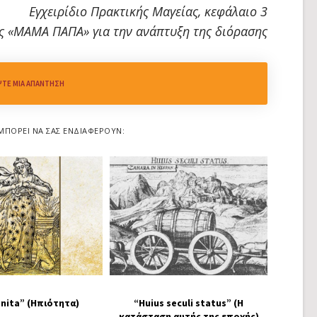
Εγχειρίδιο Πρακτικής Μαγείας, κεφάλαιο 3
ς «ΜΑΜΑ ΠΑΠΑ» για την ανάπτυξη της διόρασης
ΨΤΕ ΜΙΑ ΑΠΆΝΤΗΣΗ
ΜΠΟΡΕΊ ΝΑ ΣΑΣ ΕΝΔΙΑΦΈΡΟΥΝ:
nita” (Ηπιότητα)
“Huius seculi status” (Η
κατάσταση αυτής της εποχής)