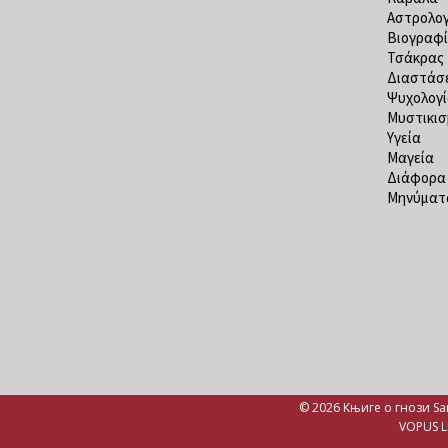
Αστρολογ
Βιογραφί
Τσάκρας
Διαστάσε
Ψυχολογ
Μυστικισ
Υγεία
Μαγεία
Διάφορα
Μηνύματα
© 2026 Књиге о гнози Sa
VOPUS L