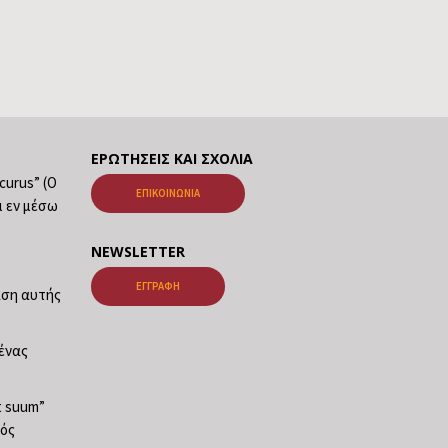
ΕΡΩΤΉΣΕΙΣ ΚΑΙ ΣΧΌΛΙΑ
ecurus” (Ο
ΕΠΙΚΟΙΝΩΝΊΑ
ι εν μέσω
NEWSLETTER
ΕΓΓΡΑΦΉ
ταση αυτής
νένας
at suum”
φός