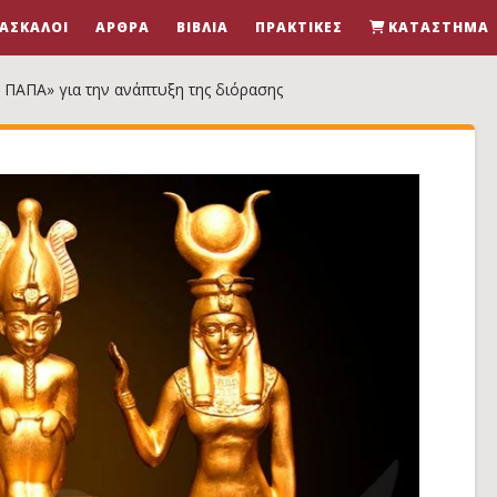
ΆΣΚΑΛΟΙ
ΆΡΘΡΑ
ΒΙΒΛΊΑ
ΠΡΑΚΤΙΚΈΣ
ΚΑΤΆΣΤΗΜΑ
ΠΑΠΑ» για την ανάπτυξη της διόρασης