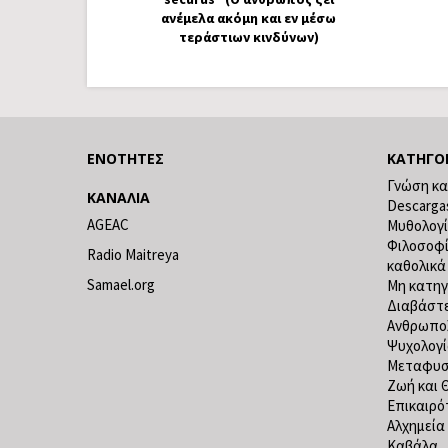
ανέμελα ακόμη και εν μέσω
τεράστιων κινδύνων)
ΕΝΌΤΗΤΕΣ
ΚΑΤΗΓΟ
Γνώση κα
ΚΑΝΆΛΙΑ
Descarga
AGEAC
Μυθολογ
Φιλοσοφ
Radio Maitreya
καθολικά
Samael.org
Μη κατηγ
Διαβάστε
Ανθρωπο
Ψυχολογ
Μεταφυσ
Ζωή και 
Επικαιρό
Αλχημεία
Καβάλα