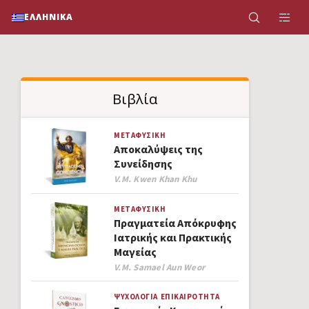
ΕΛΛΗΝΙΚΆ
Βιβλία
ΜΕΤΑΦΥΣΙΚΉ
Αποκαλύψεις της
Συνείδησης
Author
V.M. Kwen Khan Khu
ΜΕΤΑΦΥΣΙΚΉ
Πραγματεία Απόκρυφης
Ιατρικής και Πρακτικής
Μαγείας
Author
V.M. Samael Aun Weor
ΨΥΧΟΛΟΓΊΑ
ΕΠΙΚΑΙΡΌΤΗΤΑ