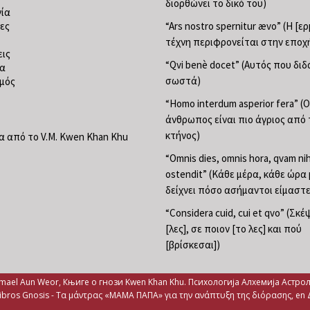
διορθώνει το δικό του)
ία
ες
“Ars nostro spernitur ævo” (Η [ε
τέχνη περιφρονείται στην εποχ
ις
“Qvi benè docet” (Αυτός που διδ
ία
σωστά)
μός
“Homo interdum asperior fera” (Ο
άνθρωπος είναι πιο άγριος από 
κτήνος)
 από το V.M. Kwen Khan Khu
“Omnis dies, omnis hora, qvam nih
ostendit” (Κάθε μέρα, κάθε ώρα
δείχνει πόσο ασήμαντοι είμαστε
“Considera cuid, cui et qvo” (Σκέ
[λες], σε ποιον [το λες] και πού
[βρίσκεσαι])
mael Aun Weor, Књиге о гнози Kwen Khan Khu. Психологија Алхемија Астро
ibros Gnosis -
Τα μάντρας «ΜΑΜΑ ΠΑΠΑ» για την ανάπτυξη της διόρασης, en