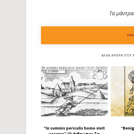
Τα μάντρα
ΓΡΆ
ΆΛΛΑ ΆΡΘΡΑ ΠΟΥ 
“In summis periculis homo vivit
“Benig
securus” (Ο άνθρωπος ζει