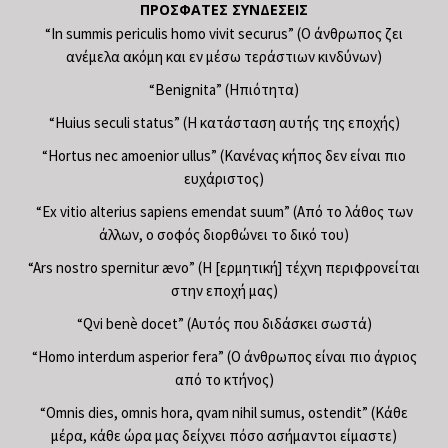
ΠΡΌΣΦΑΤΕΣ ΣΥΝΔΈΣΕΙΣ
“In summis periculis homo vivit securus” (Ο άνθρωπος ζει
ανέμελα ακόμη και εν μέσω τεράστιων κινδύνων)
“Benignita” (Ηπιότητα)
“Huius seculi status” (Η κατάσταση αυτής της εποχής)
“Hortus nec amoenior ullus” (Κανένας κήπος δεν είναι πιο
ευχάριστος)
“Ex vitio alterius sapiens emendat suum” (Από το λάθος των
άλλων, ο σοφός διορθώνει το δικό του)
“Ars nostro spernitur ævo” (Η [ερμητική] τέχνη περιφρονείται
στην εποχή μας)
“Qvi benè docet” (Αυτός που διδάσκει σωστά)
“Homo interdum asperior fera” (Ο άνθρωπος είναι πιο άγριος
από το κτήνος)
“Omnis dies, omnis hora, qvam nihil sumus, ostendit” (Κάθε
μέρα, κάθε ώρα μας δείχνει πόσο ασήμαντοι είμαστε)