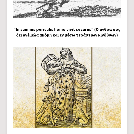
“In summis periculis homo vivit securus” (Ο άνθρωπος
ζει ανέμελα ακόμη και εν μέσω τεράστιων κινδύνων)