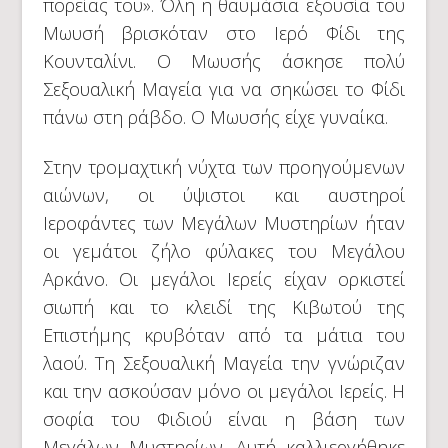
πορείας του». Όλη η θαυμάσια εξουσία του
Μωυσή βρισκόταν στο Ιερό Φίδι της
Κουνταλίνι. Ο Μωυσής άσκησε πολύ
Σεξουαλική Μαγεία για να σηκώσει το Φίδι
πάνω στη ράβδο. Ο Μωυσής είχε γυναίκα.
Στην τρομαχτική νύχτα των προηγούμενων
αιώνων, οι ύψιστοι και αυστηροί
Ιεροφάντες των Μεγάλων Μυστηρίων ήταν
οι γεμάτοι ζήλο φύλακες του Μεγάλου
Αρκάνο. Οι μεγάλοι Ιερείς είχαν ορκιστεί
σιωπή και το κλειδί της Κιβωτού της
Επιστήμης κρυβόταν από τα μάτια του
λαού. Τη Σεξουαλική Μαγεία την γνώριζαν
και την ασκούσαν μόνο οι μεγάλοι Ιερείς. Η
σοφία του Φιδιού είναι η βάση των
Μεγάλων Μυστηρίων. Αυτή καλλιεργήθηκε