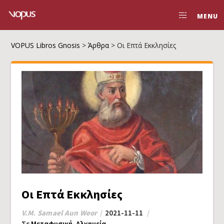
MENU
VOPUS Libros Gnosis
>
Άρθρα
>
Οι Επτά Εκκλησίες
Οι Επτά Εκκλησίες
V.M. Samael Aun Weor
2021-11-11
Σε
Μεταφυσική
,
Αλχημεία