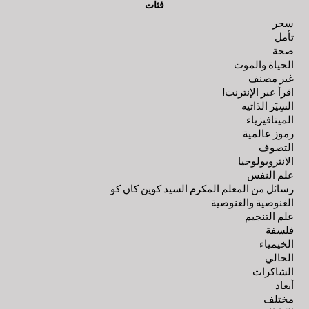
فئات
سحر
تأمل
صحة
الحياة والموت
غير مصنف
اقرأ عبر الإنترنت!
السِيَر الذاتيه
الميتافيزياء
رموز عالمية
التصوف
الانثروبولوجيا
علم النفس
رسائل من المعلم المكرم السيد كوين كان كو
الغنوصية والغنوصية
علم التنجيم
فلسفة
الخيمياء
الحالي
الشاكرات
أبعاد
مختلف