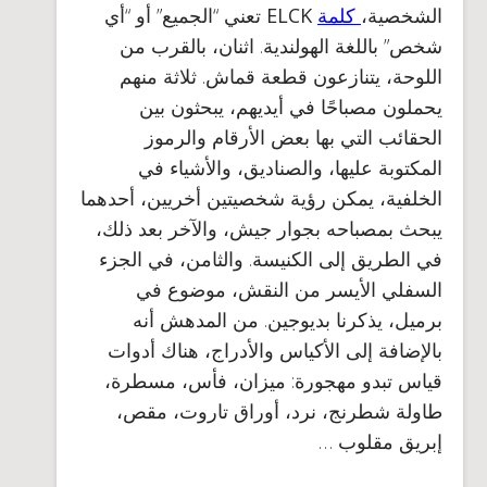
الشخصية،
كلمة
ELCK
تعني “الجميع” أو “أي
شخص” باللغة الهولندية. اثنان، بالقرب من
اللوحة، يتنازعون قطعة قماش. ثلاثة منهم
يحملون مصباحًا في أيديهم، يبحثون بين
الحقائب التي بها بعض الأرقام والرموز
المكتوبة عليها، والصناديق، والأشياء في
الخلفية، يمكن رؤية شخصيتين أخريين، أحدهما
يبحث بمصباحه بجوار جيش، والآخر بعد ذلك،
في الطريق إلى الكنيسة. والثامن، في الجزء
السفلي الأيسر من النقش، موضوع في
برميل، يذكرنا بديوجين. من المدهش أنه
بالإضافة إلى الأكياس والأدراج، هناك أدوات
قياس تبدو مهجورة: ميزان، فأس، مسطرة،
طاولة شطرنج، نرد، أوراق تاروت، مقص،
إبريق مقلوب …