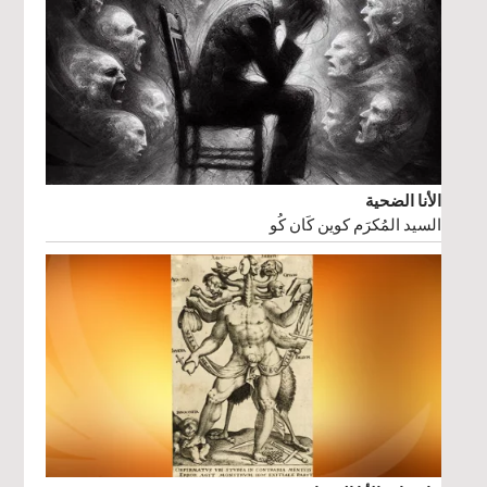
الأنا الضحية
السيد المُكرَم كوين كَان كُو