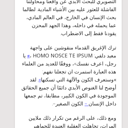
التصويري للبحث الأبدي عن واقعنا ومحاولتنا
الفاشلة للعثور عليه بين الأشياء المادية. لطالما
بحث الإنسان في الخارج، في العالم المادي
،
عما يحمله في داخله
، وهذا الجهد المحزن
يقودنا فقط إلى الاضطراب.
ترك الإغريق القدماء منقوشين على واجهة
معبد دلفي:
HOMO NOSCE TE IPSUM
،
»
يا
رجل، اعرف نفسك
»، ووفقًا للعديد من العلماء
هذه العبارة استمرت ان تجعلنا نفهم:
»
وستعرف الكون والآلهة التي تسكنها
»
. لقد
أوضح لنا الغنوص الأبدي دائمًا أن جميع الحقائق
الموجودة في الكون الكبير، مطابقا، تم جمعها
داخل الإنسان
–
الكون الصغير–.
ومع ذلك، على الرغم من تكرار ذلك ملايين
المرات، تجاهلت العقلية العنيدة للجماهير