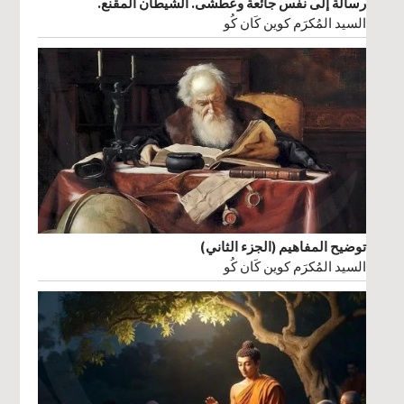
رسالة إلى نفس جائعة وعطشى. الشيطان المقنع.
السيد المُكرَم كوين كَان كُو
توضيح المفاهيم (الجزء الثاني)
السيد المُكرَم كوين كَان كُو