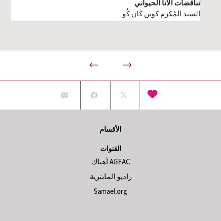
تناقضات الأنا الحيواني
السيد المُكرَم كوين كَان كُو
1
الأقسام
القنوات
AGEAC أهياك
راديو المايترية
Samael.org