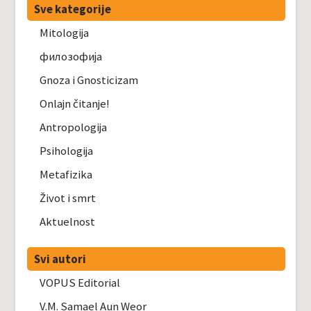
Sve kategorije
Mitologija
филозофија
Gnoza i Gnosticizam
Onlajn čitanje!
Antropologija
Psihologija
Metafizika
Život i smrt
Aktuelnost
Svi autori
VOPUS Editorial
V.M. Samael Aun Weor