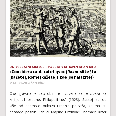
UNIVERZALNI SIMBOLI
PORUKE V.M. KWEN KHAN KHU
«Considera cuid, cui et qvo» (Razmislite šta
[kažete], kome [kažete] i gde [se nalazite])
V.M. Kwen Khan Khu
Ova gravura je deo obimne i čuvene serije crteža za
knjigu „Thesaurus Philopoliticus“ (1623). Sastoji se od
više od osamsto prikaza urbanih pejzaža, kojima su
nemački pesnik Danijel Majsne i izdavač Eberhard Kizer