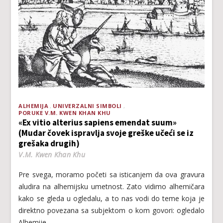
ALHEMIJA
UNIVERZALNI SIMBOLI
PORUKE V.M. KWEN KHAN KHU
«Ex vitio alterius sapiens emendat suum»
(Mudar čovek ispravlja svoje greške učeći se iz
grešaka drugih)
V.M. Kwen Khan Khu
Pre svega, moramo početi sa isticanjem da ova gravura
aludira na alhemijsku umetnost. Zato vidimo alhemičara
kako se gleda u ogledalu, a to nas vodi do teme koja je
direktno povezana sa subjektom o kom govori: ogledalo
Alhemije.