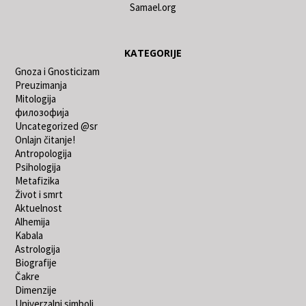
Samael.org
KATEGORIJE
Gnoza i Gnosticizam
Preuzimanja
Mitologija
филозофија
Uncategorized @sr
Onlajn čitanje!
Antropologija
Psihologija
Metafizika
Život i smrt
Aktuelnost
Alhemija
Kabala
Astrologija
Biografije
Čakre
Dimenzije
Univerzalni simboli