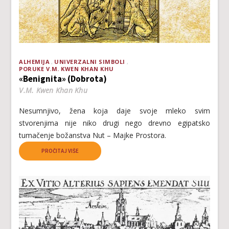
ALHEMIJA
UNIVERZALNI SIMBOLI
PORUKE V.M. KWEN KHAN KHU
«Benignita» (Dobrota)
V.M. Kwen Khan Khu
Nesumnjivo, žena koja daje svoje mleko svim
stvorenjima nije niko drugi nego drevno egipatsko
tumačenje božanstva Nut – Majke Prostora.
PROČITAJ VIŠE