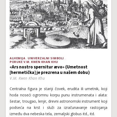
ALHEMIJA
UNIVERZALNI SIMBOLI
PORUKE V.M. KWEN KHAN KHU
«Ars nostro spernitur ævo» (Umetnost
[hermetička] je prezrena u našem dobu)
V.M. Kwen Khan Khu
Centralna figura je stariji čovek, erudita ili umetnik, koji
hoda noseći ogromnu korpu punu instrumenata i alata:
šestar, trougao, lenjir, drevni astronomski instrument koji
podseća na krst i služi za izračunavanje rastojanja
između dva nebeska tela, zemaljski globus itd., itd.