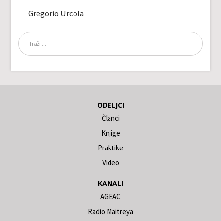
Gregorio Urcola
ODELJCI
Članci
Knjige
Praktike
Video
KANALI
AGEAC
Radio Maitreya