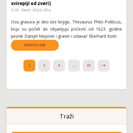
svirepiji od zveri)
V.M. Kwen Khan Khu
Ova gravura je deo iste knjige, Thesaurus Philo-Politicus,
koju su počeli da objavljuju počevši od 1623. godine
pesnik Danijel Majsner i graver i izdavač Eberhard Kizer.
PROČITAJ VIŠE
NEXT
1
2
3
…
15
Traži