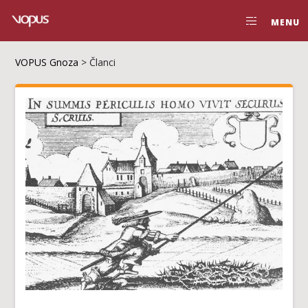
MENU
VOPUS Gnoza
>
Članci