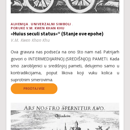
ALHEMIJA
UNIVERZALNI SIMBOLI
PORUKE V.M. KWEN KHAN KHU
«Huius seculi status»“ (Stanje ove epohe)
V.M. Kwen Khan Khu
Ova gravura nas podseća na ono što nam naš Patrijarh
govori o INTERMEDIJARNOJ (SREDIŠNJOJ) PAMETI. Kada
smo zarobljenici u središnjoj pameti, delujemo samo u
kontradikcijama, poput likova koji vuku kolica u
suprotnim smerovima.
PROČITAJ VIŠE