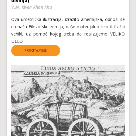
divnija)
V.M. Kwen Khan Khu
Ova umetnička ilustracija, izrazito alhemijska, odnosi se
na našu Filozofsku zemlju, naše materijalno telo ili fizički
vehikl, uz pomoć kojeg treba da realizujemo VELIKO
DELO.
PROČITAJ VIŠE