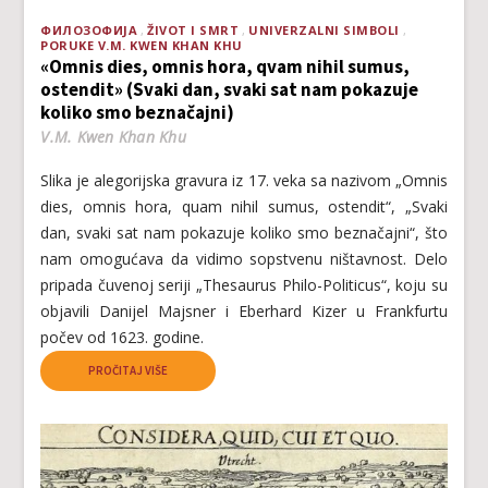
ФИЛОЗОФИЈА
ŽIVOT I SMRT
UNIVERZALNI SIMBOLI
PORUKE V.M. KWEN KHAN KHU
«Omnis dies, omnis hora, qvam nihil sumus,
ostendit» (Svaki dan, svaki sat nam pokazuje
koliko smo beznačajni)
V.M. Kwen Khan Khu
Slika je alegorijska gravura iz 17. veka sa nazivom „Omnis
dies, omnis hora, quam nihil sumus, ostendit“, „Svaki
dan, svaki sat nam pokazuje koliko smo beznačajni“, što
nam omogućava da vidimo sopstvenu ništavnost. Delo
pripada čuvenoj seriji „Thesaurus Philo-Politicus“, koju su
objavili Danijel Majsner i Eberhard Kizer u Frankfurtu
počev od 1623. godine.
PROČITAJ VIŠE