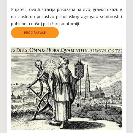
Prijatelji, ova ilustracija prikazana na ovoj gravuri ukazuje
na zloslutno prisustvo psihološkog agregata sebičnosti i
pohlepe u našoj psihičkoj anatomiji.
PROČITAJ VIŠE