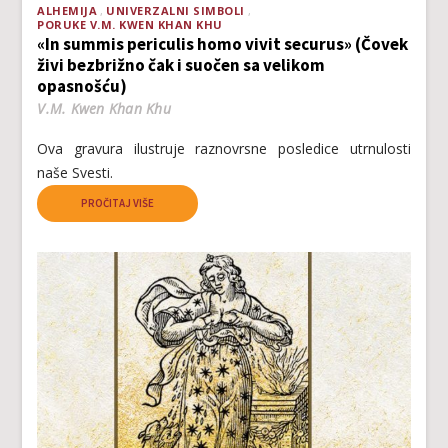
ALHEMIJA
UNIVERZALNI SIMBOLI
PORUKE V.M. KWEN KHAN KHU
«In summis periculis homo vivit securus» (Čovek
živi bezbrižno čak i suočen sa velikom
opasnošću)
V.M. Kwen Khan Khu
Ova gravura ilustruje raznovrsne posledice utrnulosti
naše Svesti.
PROČITAJ VIŠE