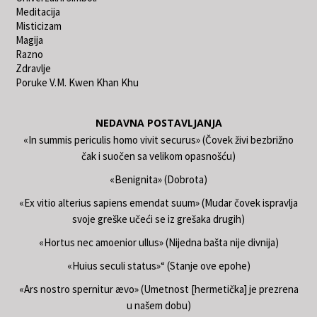
Meditacija
Misticizam
Magija
Razno
Zdravlje
Poruke V.M. Kwen Khan Khu
NEDAVNA POSTAVLJANJA
«In summis periculis homo vivit securus» (Čovek živi bezbrižno
čak i suočen sa velikom opasnošću)
«Benignita» (Dobrota)
«Ex vitio alterius sapiens emendat suum» (Mudar čovek ispravlja
svoje greške učeći se iz grešaka drugih)
«Hortus nec amoenior ullus» (Nijedna bašta nije divnija)
«Huius seculi status»“ (Stanje ove epohe)
«Ars nostro spernitur ævo» (Umetnost [hermetička] je prezrena
u našem dobu)