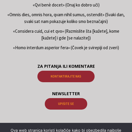
«Qvi benè docet» (Onaj ko dobro uči)
«Omnis dies, omnis hora, qvam nihil sumus, ostendit» (Svaki dan,
svaki sat nam pokazuje koliko smo beznačajni)
«Considera cuid, cui et qvo» (Razmislite šta [kažete], kome
[kažete] i gde [se nalazite])
«Homo interdum asperior fera» (Čovek je svirepiji od zveri)
ZA PITANJA ILI KOMENTARE
KONTAKTIRAJTE NAS
NEWSLETTER
UPIŠITE SE
© 2026 Књиге о гнози Samael Aun Weor, Књиге о гнози Kwen Khan
Ova web stranica koristi kolačiće kako bi obezbedila najbolje