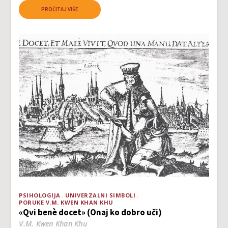
PROČITAJ VIŠE
PSIHOLOGIJA
UNIVERZALNI SIMBOLI
PORUKE V.M. KWEN KHAN KHU
«Qvi benè docet» (Onaj ko dobro uči)
V.M. Kwen Khan Khu