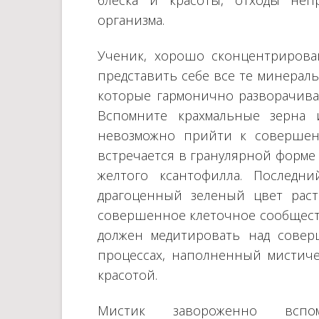
блеска и красоты, отходы неп
организма.
Ученик, хорошо сконцентрирова
представить себе все те минерал
которые гармонично разворачива
Вспомните крахмальные зерна 
невозможно прийти к совершен
встречается в гранулярной форме 
желтого ксантофилла. Последн
драгоценный зеленый цвет раст
совершенное клеточное сообщест
должен медитировать над совер
процессах, наполненный мистич
красотой.
Мистик завороженно вспо