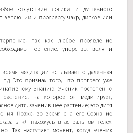
любое отсутствие логики и душевного
т эволюции и прогрессу чакр, дисков или
терпение, так как любое проявление
еобходимы терпение, упорство, воля и
 время медитации всплывает отдаленная
т.д. Это признак того, что прогресс уже
гинативному Знанию. Ученик постепенно
 растение, на которое он медитирует,
асное дитя, заменившее растение; это дитя
ения. Позже, во время сна, его Сознание
казать: «Я нахожусь в астральном теле».
но. Так наступает момент, когда ученик