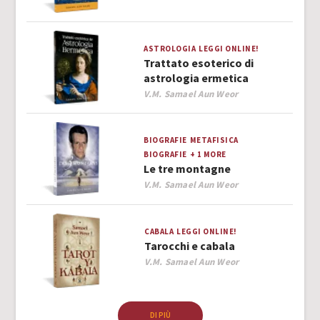
ASTROLOGIA
LEGGI ONLINE!
Trattato esoterico di
astrologia ermetica
Author
V.M. Samael Aun Weor
BIOGRAFIE
METAFISICA
BIOGRAFIE
+ 1 MORE
Le tre montagne
Author
V.M. Samael Aun Weor
CABALA
LEGGI ONLINE!
Tarocchi e cabala
Author
V.M. Samael Aun Weor
DI PIÙ