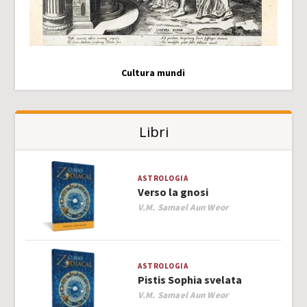
Cultura mundi
Libri
ASTROLOGIA
Verso la gnosi
Author
V.M. Samael Aun Weor
ASTROLOGIA
Pistis Sophia svelata
Author
V.M. Samael Aun Weor