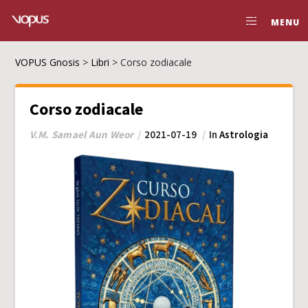
MENU
VOPUS Gnosis
>
Libri
>
Corso zodiacale
Corso zodiacale
V.M. Samael Aun Weor
2021-07-19
In
Astrologia