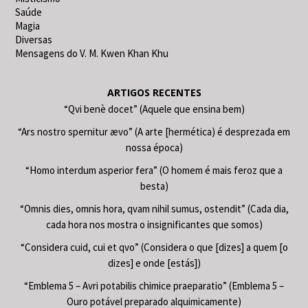
Saúde
Magia
Diversas
Mensagens do V. M. Kwen Khan Khu
ARTIGOS RECENTES
“Qvi benè docet” (Aquele que ensina bem)
“Ars nostro spernitur ævo” (A arte [hermética) é desprezada em
nossa época)
“Homo interdum asperior fera” (O homem é mais feroz que a
besta)
“Omnis dies, omnis hora, qvam nihil sumus, ostendit” (Cada dia,
cada hora nos mostra o insignificantes que somos)
“Considera cuid, cui et qvo” (Considera o que [dizes] a quem [o
dizes] e onde [estás])
“Emblema 5 – Avri potabilis chimice praeparatio” (Emblema 5 –
Ouro potável preparado alquimicamente)