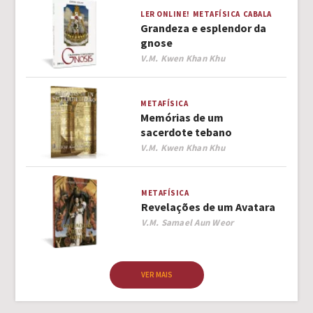
LER ONLINE!
METAFÍSICA
CABALA
Grandeza e esplendor da
gnose
Author
V.M. Kwen Khan Khu
METAFÍSICA
Memórias de um
sacerdote tebano
Author
V.M. Kwen Khan Khu
METAFÍSICA
Revelações de um Avatara
Author
V.M. Samael Aun Weor
VER MAIS