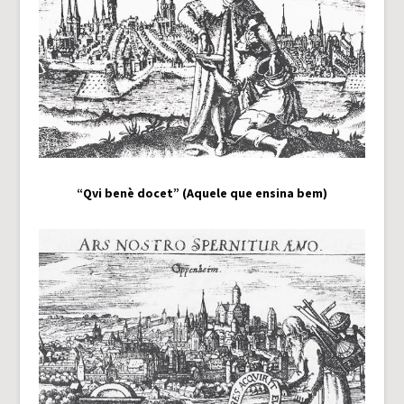
“Qvi benè docet” (Aquele que ensina bem)