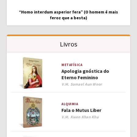
“Homo interdum asperior fera” (O homem é mais
feroz que a besta)
Livros
METAFÍSICA
Apologia gnóstica do
Eterno Feminino
Author
V.M. Samael Aun Weor
ALQUIMIA
Fala o Mutus Liber
Author
V.M. Kwen Khan Khu