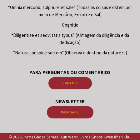
“Omnia mercurio, sulphure et sale” (Todas as coisas existem por
meio de Mercúrio, Enxofre e Sal)
Cognitio
“Diligentiae et sedvlitatis typus” (A imagem da diligência e da
dedicação)
“Natura conspice sortem” (Observa o destino da natureza)
PARA PERGUNTAS OU COMENTÁRIOS
CONTATO
NEWSLETTER
ISCREVA-SE
© 2026 Livros Gnose Samael Aun Weor, Livros Gnose Kwen Khan Khu.