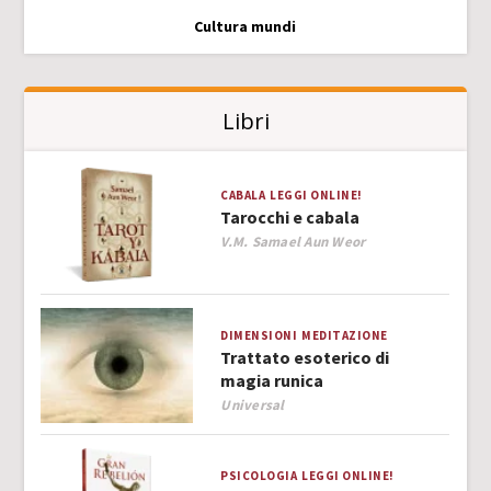
Cultura mundi
Libri
CABALA
LEGGI ONLINE!
Tarocchi e cabala
Author
V.M. Samael Aun Weor
DIMENSIONI
MEDITAZIONE
Trattato esoterico di
magia runica
Author
Universal
PSICOLOGIA
LEGGI ONLINE!