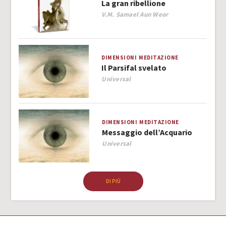
La gran ribellione
Author
V.M. Samael Aun Weor
DIMENSIONI
MEDITAZIONE
Il Parsifal svelato
Author
Universal
DIMENSIONI
MEDITAZIONE
Messaggio dell’Acquario
Author
Universal
DI PIÙ