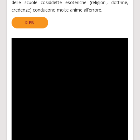
delle scuole cosiddette esoteriche (religioni, dottrine,
credenze) conducono molte anime all’errore.
DI PIÙ