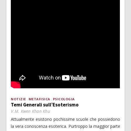
NOTIZIE
METAFISICA
PSICOLOGIA
Temi Generali sull’Esoterismo
V.M. Kwen Khan Khu
Attualmente esistono pochissime scuole che possiedono
la vera conoscenza esoterica. Purtroppo la maggior parte