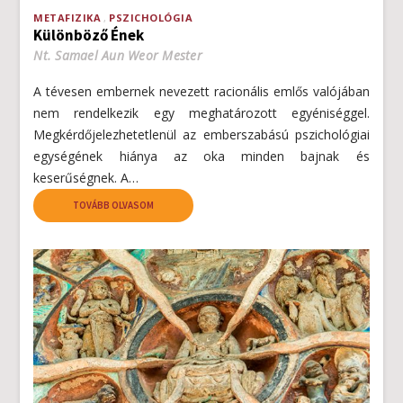
METAFIZIKA
PSZICHOLÓGIA
Különböző Ének
Nt. Samael Aun Weor Mester
A tévesen embernek nevezett racionális emlős valójában
nem rendelkezik egy meghatározott egyéniséggel.
Megkérdőjelezhetetlenül az emberszabású pszichológiai
egységének hiánya az oka minden bajnak és
keserűségnek. A…
TOVÁBB OLVASOM