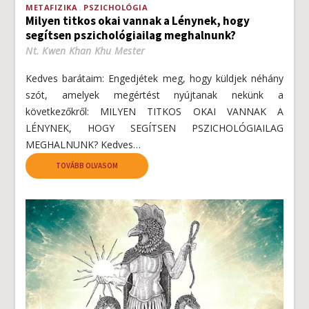
METAFIZIKA
PSZICHOLÓGIA
Milyen titkos okai vannak a Lénynek, hogy
segítsen pszichológiailag meghalnunk?
Nt. Kwen Khan Khu Mester
Kedves barátaim: Engedjétek meg, hogy küldjek néhány
szót, amelyek megértést nyújtanak nekünk a
következőkről: MILYEN TITKOS OKAI VANNAK A
LÉNYNEK, HOGY SEGÍTSEN PSZICHOLÓGIAILAG
MEGHALNUNK? Kedves…
TOVÁBB OLVASOM