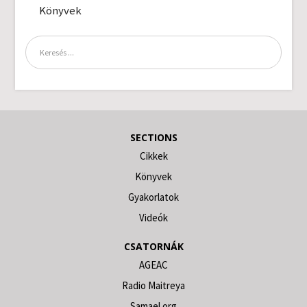
Könyvek
SECTIONS
Cikkek
Könyvek
Gyakorlatok
Videók
CSATORNÁK
AGEAC
Radio Maitreya
Samael.org