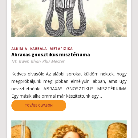
ALKÍMIA
KABBALA
METAFIZIKA
Abraxas gnosztikus misztériuma
Nt. Kwen Khan Khu Mester
Kedves olvasók: Az alábbi sorokat küldöm nektek, hogy
megpróbáljunk még jobban elmélyülni abban, amit úgy
nevezhetnénk: ABRAXAS GNOSZTIKUS MISZTÉRIUMA
Egy másik alkalommal már készítettünk egy…
TOVÁBB OLVASOM