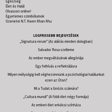
Egészség
Élet és Halál
Olvasson online!
Egyetemes szimbólumok
Üzenetei N.T. Kwen Khan Khu
LEGFRISSEBB BEJEGYZÉSEK
„Signatura rerum” (Az aláírás minden dologban)
Salvador Rosa szelleme
Az ember megváltásának allegóriája
Egy felhívás a reflektálásra
Milyen mélységig kell véghezvinnünk a pszichológiai halálunkat
ezen az Úton?
Mi a Tudat a Gnózis számára?
„Cultura mundi” (A földi élet négy formája)
Az emberi élet erkölcsi színháza