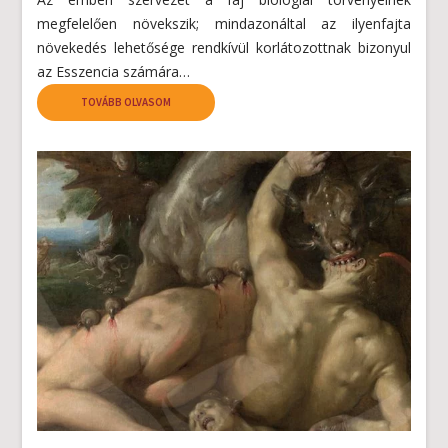
megfelelően növekszik; mindazonáltal az ilyenfajta
növekedés lehetősége rendkívül korlátozottnak bizonyul
az Esszencia számára…
TOVÁBB OLVASOM