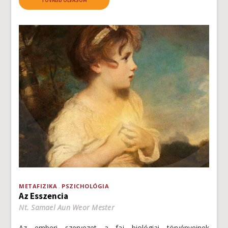
TOVÁBB OLVASOM
METAFIZIKA
PSZICHOLÓGIA
Az Esszencia
Nt. Samael Aun Weor Mester
Az emberi szervezet a faj biológiai törvényeinek