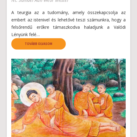
Nt. Samael Aun Weor Mester
A teurgia az a tudomány, amely összekapcsolja az
embert az istenivel és lehetővé teszi számunkra, hogy a
felsőrendű erőkre támaszkodva haladjunk a Valódi
Lényünk felé…
TOVÁBB OLVASOM