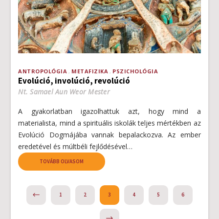
ANTROPOLÓGIA
METAFIZIKA
PSZICHOLÓGIA
Evolúció, involúció, revolúció
Nt. Samael Aun Weor Mester
A gyakorlatban igazolhattuk azt, hogy mind a
materialista, mind a spirituális iskolák teljes mértékben az
Evolúció Dogmájába vannak bepalackozva. Az ember
eredetével és múltbéli fejlődésével…
TOVÁBB OLVASOM
PREVIOUS
1
2
3
4
5
6
NEXT