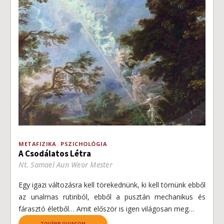
METAFIZIKA
PSZICHOLÓGIA
A Csodálatos Létra
Nt. Samael Aun Weor Mester
Egy igazi változásra kell törekednünk, ki kell törnünk ebből
az unalmas rutinból, ebből a pusztán mechanikus és
fárasztó életből… Amit először is igen világosan meg…