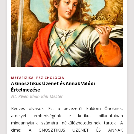
METAFIZIKA
PSZICHOLÓGIA
A Gnosztikus Üzenet és Annak Valódi
Értelmezése
Nt. Kwen Khan Khu Mester
Kedves olvasók: Ezt a bevezetőt küldöm Önöknek,
amelyet emberiségünk e kritikus pillanataiban
mindannyiunk számára nélkülözhetetlennek tartok. A
címe: A GNOSZTIKUS ÜZENET ÉS ANNAK